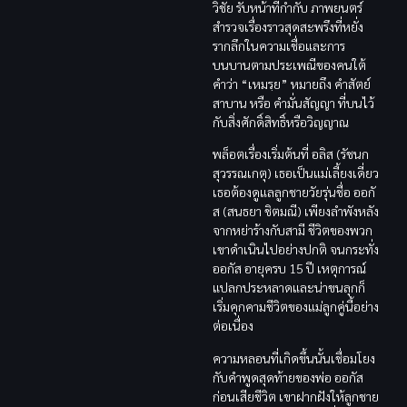
วิชัย รับหน้าที่กำกับ ภาพยนตร์
สำรวจเรื่องราวสุดสะพรึงที่หยั่ง
รากลึกในความเชื่อและการ
บนบานตามประเพณีของคนใต้
คำว่า “เหมรฺย” หมายถึง คำสัตย์
สาบาน หรือ คำมั่นสัญญา ที่บนไว้
กับสิ่งศักดิ์สิทธิ์หรือวิญญาณ
พล็อตเรื่องเริ่มต้นที่ อลิส (รัชนก
สุวรรณเกตุ) เธอเป็นแม่เลี้ยงเดี่ยว
เธอต้องดูแลลูกชายวัยรุ่นชื่อ ออกั
ส (สนธยา ชิตมณี) เพียงลำพังหลัง
จากหย่าร้างกับสามี ชีวิตของพวก
เขาดำเนินไปอย่างปกติ จนกระทั่ง
ออกัส อายุครบ 15 ปี เหตุการณ์
แปลกประหลาดและน่าขนลุกก็
เริ่มคุกคามชีวิตของแม่ลูกคู่นี้อย่าง
ต่อเนื่อง
ความหลอนที่เกิดขึ้นนั้นเชื่อมโยง
กับคำพูดสุดท้ายของพ่อ ออกัส
ก่อนเสียชีวิต เขาฝากฝังให้ลูกชาย