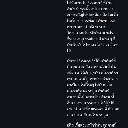
ไปจัดการกับ “เหมรฺย” ที่บ้าน
ลำปำ คำพูดนี้จุดประกายความ
สยองขวัญให้ปะทุขึ้น อลิส ไม่เชื่อ
ในเรื่องอาถรรพ์และคำสาป เธอ
พยายามหาคำอธิบายทาง
วิทยาศาสตร์มาหักล้าง อย่างไร
ก็ตาม เหตุการณ์น่ากลัวต่าง ๆ ก็
ดำเนินต่อไปจนเธอไม่อาจปฏิเสธ
ได้
คำสาป “เหมรฺย” นี้คือคำสัตย์ที่
บิดาของ ออกัส เคยบนไว้เมื่อใน
อดีต เขาได้สัญญากับ มโนราห์ ว่า
หากตนเองมีลูกชาย จะนำลูกชาย
มาเป็น มโหรีใหญ่ ให้กับคณะ
มโนราห์ของตระกูล คำสัตย์
สาบานนี้ได้กลายเป็น คำสาปที่
สืบทอดทางกรรม หากไม่ปฏิบัติ
ตาม คำสาปที่รุนแรงและชั่วร้ายจะ
ตกทอดไปยังคนในตระกูล
อลิส เริ่มตระหนักว่าภัยคุกคามนี้