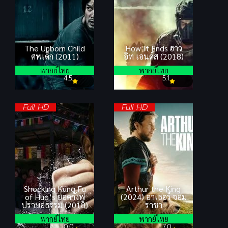
The Unborn Child
How It Ends ฮาว
ศพเด็ก (2011)
อิท เอนด์ส (2018)
พากย์ไทย
พากย์ไทย
4.5
5.1
Full HD
Full HD
Shocking Kung Fu
Arthur the King
of Huo’s ยอดกังฟู
(2024) อาเธอร์ จอม
ปราบอธรรม (2018)
ราชา
พากย์ไทย
พากย์ไทย
0.0
7.0