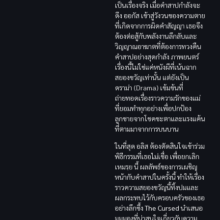
เป็นเรื่องจริง เมื่อคำสาปกำลังจะ
ดึง ออกัส เข้าสู่วังวนของความตาย
ที่เกิดจากการผิดคำสัญญา เธอจึง
ต้องต่อสู้กับพลังงานลึกลับและ
วิญญาณอาฆาตที่ต้องการทวงคืน
คำสาปอย่างสุดกำลัง ภาพยนตร์
เรื่องนี้ไม่ใช่แค่หนังผีที่เน้นฉาก
สยองขวัญเท่านั้น แต่ยังเป็น
ดราม่า (Drama) เข้มข้นที่
ถ่ายทอดเรื่องราวความรักของแม่
ที่ยอมทำทุกอย่างเพื่อปกป้อง
ลูกชายจากโชคชะตาและแรงแค้น
ที่ตามมาจากการบนบาน
ในที่สุด อลิส ต้องตัดสินใจเข้าร่วม
พิธีกรรมที่เธอไม่เชื่อ เพื่อยกเลิก
เหมรฺย นี้ ผลลัพธ์ของการเผชิญ
หน้ากับคำสาปในครั้งนี้ ทำให้เรื่อง
ราวความสยองขวัญนี้ทิ้งปมและ
ผลกระทบไว้กับครอบครัวของเธอ
อย่างลึกซึ้ง
The Cursed
นำเสนอ
มุมมองที่น่าสนใจเกี่ยวกับความ