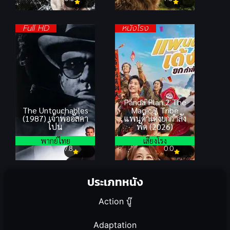
Full HD
หนังโรง
Panda Plan 2 The
The Untouchables
Magical Tribe
(1987) เจ้าพ่ออัลคา
แพนด้าเด้งยกกำลัง
โปน
ฟัด (2026)
พากย์ไทย
เสียงโรง
7.8
0.0
ประเภทหนัง
Action บู๊
Adaptation