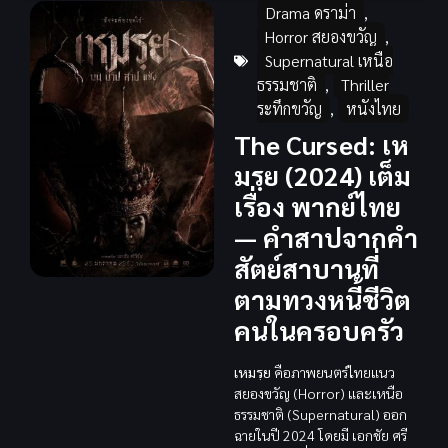
Drama ดราม่า
,
Horror สยองขวัญ
,
Supernatural เหนือ
ธรรมชาติ
,
Thriller
ระทึกขวัญ
,
หนังไทย
The Cursed: เห
มรฺย (2024) เต็ม
เรื่อง พากย์ไทย
— คำสาปจากคำ
สัตย์สาบานที่
ตามทวงหนี้ชีวิต
คนในครอบครัว
เหมรฺย
คือภาพยนตร์ไทยแนว
สยองขวัญ (Horror) และเหนือ
ธรรมชาติ (Supernatural) ออก
ฉายในปี 2024 โดยมี เอกชัย ศรี