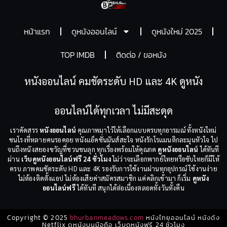
หน้าแรก
ดูหนังออนไลน์
ดูหนังใหม่ 2025
TOP IMDB
ติดต่อ / ขอหนัง
หนังออนไลน์ คมชัดระดับ HD และ 4K ดูหนัง
ออนไลน์ได้ทุกเวลา ไม่มีสะดุด
เราคัดสรร
หนังออนไลน์
คุณภาพมาไว้ให้เลือกแบบครบทุกอารมณ์ ทั้งหนังใหม่
ชนโรงที่หลายคนรอคอย หนังแอ็คชั่นมันส์สะใจ หนังรักโรแมนติกละมุนหัวใจ ไป
จนถึงหนังสยองขวัญที่ชวนขนลุก ทุกเรื่องพร้อมให้คุณกด
ดูหนังออนไลน์
ได้ทันที
ผ่าน
เว็บดูหนังออนไลน์ฟรี 24 ชั่วโมง
ไม่ว่าจะเลือกพากย์ไทยหรือซับไทยก็มีให้
ครบ ภาพคมชัดระดับ HD และ 4K รองรับการใช้งานผ่านทุกอุปกรณ์ ใช้งานง่าย
ไม่ต้องติดตั้งแอป ไม่ต้องเสียค่าสมัครสมาชิก แค่คลิกเข้ามา ก็เริ่ม
ดูหนัง
ออนไลน์ฟรี
ได้ทันที สนุกได้ต่อเนื่องตลอดทั้งวันทั้งคืน
Copyright © 2025
bhurbanmeadows.com
หนังไทยออนไลน์ หนังดัง
Netflix ดูหนังบนมือถือ เว็บดูหนังฟรี 24 ชั่วโมง