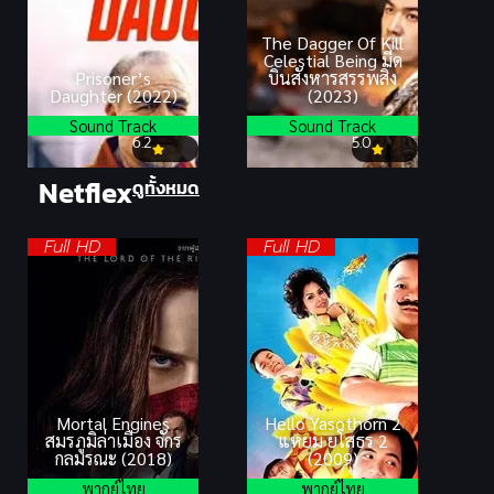
The Dagger Of Kill
Celestial Being มีด
Prisoner’s
บินสังหารสรรพสิ่ง
Daughter (2022)
(2023)
Sound Track
Sound Track
6.2
5.0
Netflex
ดูทั้งหมด
Full HD
Full HD
Mortal Engines
Hello Yasothorn 2
สมรภูมิล่าเมือง จักร
แหยม ยโสธร 2
กลมรณะ (2018)
(2009)
พากย์ไทย
พากย์ไทย