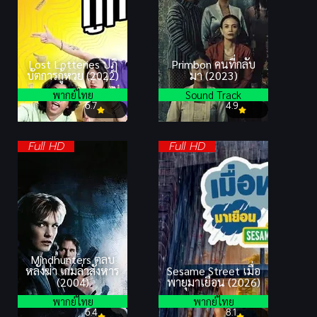
Lost Lotteries ปฏิ
Primbon คนที่กลับ
บัตการกู้หวย (2022)
มา (2023)
พากย์ไทย
Sound Track
6.7
4.9
Full HD
Full HD
Mindhunters ตลบ
หลังฆ่า เกมล่าสังหาร
Sesame Street เมื่อ
(2004)
พายุมาเยือน (2026)
พากย์ไทย
พากย์ไทย
6.4
8.1