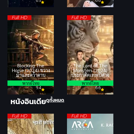
6.5
6.6
Full HD
Full HD
Blocking The
The Lord of The
Horse (2024) ขวาง
Monsters (2024)
ม้าและคว้าดาบ
ประกาศิตเทพปีศาจ
พากย์ไทย
พากย์ไทย
9.4
6.6
หนังอินเดีย
ดูทั้งหมด
Full HD
Full HD