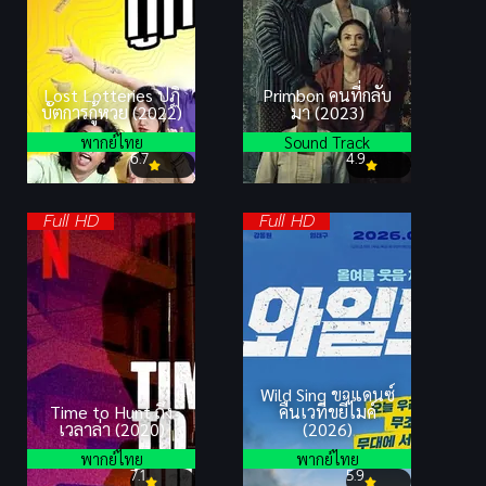
Lost Lotteries ปฏิ
Primbon คนที่กลับ
บัตการกู้หวย (2022)
มา (2023)
พากย์ไทย
Sound Track
6.7
4.9
Full HD
Full HD
Wild Sing ขาแดนซ์
Time to Hunt ถึง
คืนเวทีขยี้ไมค์
เวลาล่า (2020)
(2026)
พากย์ไทย
พากย์ไทย
7.1
5.9