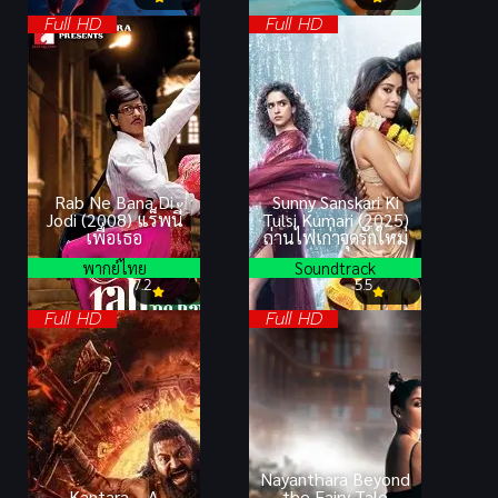
Full HD
Full HD
Rab Ne Bana Di
Sunny Sanskari Ki
Jodi (2008) แร็พนี้
Tulsi Kumari (2025)
เพื่อเธอ
ถ่านไฟเก่าจุดรักใหม่
พากย์ไทย
Soundtrack
7.2
5.5
Full HD
Full HD
Nayanthara Beyond
Kantara – A
the Fairy Tale