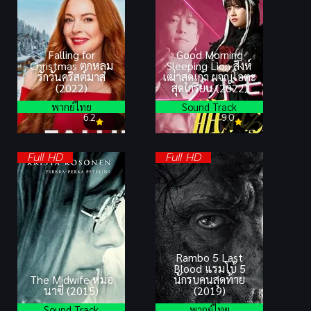
Falling for
Good Morning
Christmas ตกหลุม
Sleeping Lion สิงห์
รักวันคริสต์มาส
เฒ่าสุดเก๋า ผจญโอตะ
(2022)
สุดเกรียน (2022)
พากย์ไทย
Sound Track
6.2
9.0
Full HD
Full HD
Rambo 5 Last
Blood แรมโบ้ 5
The Midwife หมอ
นักรบคนสุดท้าย
นาซี (2015)
(2019)
Sound Track
พากย์ไทย