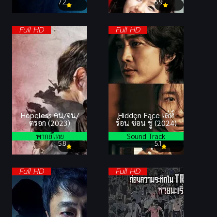
7.2
5.9
Full HD
Full HD
Hopeless คน/จน/
Hidden Face เล่ห์
ตรอก (2023)
ร้อน ซ่อน ชู้ (2024)
พากย์ไทย
Sound Track
5.8
5.1
Full HD
Full HD