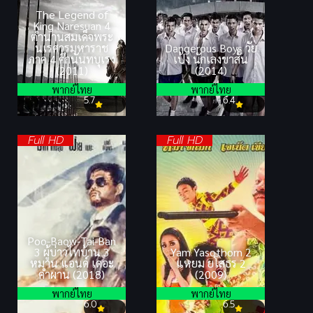
The Legend of
King Naresuan 4
ตำนานสมเด็จพระ
นเรศวรมหาราช
Dangerous Boys วัย
ภาค 4 ศึกนันทบุเรง
เป้ง นักเลงขาสั้น
(2011)
(2014)
พากย์ไทย
พากย์ไทย
5.7
6.4
Full HD
Full HD
Poo-Baow-Tai-Ban
3 ผู้บ่าวไทบ้าน 3
Yam Yasothorn 2
หมาน แอนด์ เดอะ
แหยม ยโสธร 2
คำผาน (2018)
(2009)
พากย์ไทย
พากย์ไทย
6.0
6.5