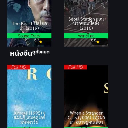
Seoul Station ก่อน
The Beast ปิดโซล
นรกซอมบี้คลั่ง
ล่า (2019)
(2016)
Sound Track
พากย์ไทย
6.7
6.6
หนังจีน
ดูทั้งหมด
Full HD
Full HD
Jumanji (1995) จู
When a Stranger
แมนจี้ เกมดูดโลก
Calls (2006) โทรมา
มหัศจรรย์
ฆ่า อย่าอยู่คนเดียว