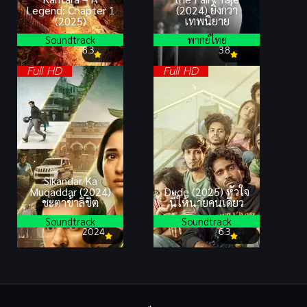
Legend: Chapter 1
(2024) ยิ่งกว่า
(2025)
เทพนิยาย
Soundtrack
พากย์ไทย
8.3
3.8
Full HD
Full HD
Sikandar Ka
Muqaddar (2024)
Dude (2025) หัวใจ
ชะตาข้าลิขิต
นี้ให้นายคนเดียว
Soundtrack
Soundtrack
2024
6.3