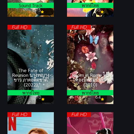
Sound Track
พากย์ไทย
7.5
6.5
Full HD
Full HD
The Fate of
Reunion นางพญางู
Room in Rome ใน
ขาว ภาคอดีตชาติ
ห้องรักโรมรำลึก
(2022)
(2010)
พากย์ไทย
พากย์ไทย
7.0
6.4
Full HD
Full HD