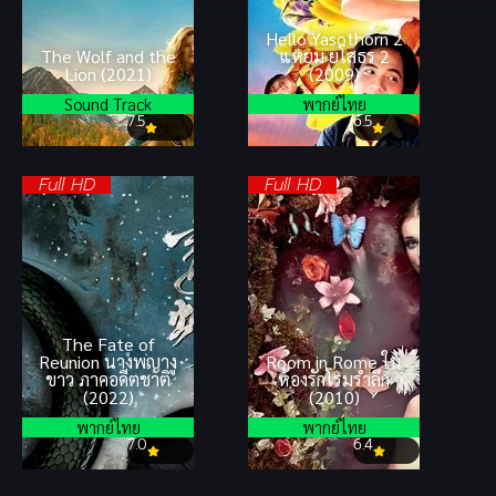
Hello Yasothorn 2
The Wolf and the
แหยม ยโสธร 2
Lion (2021)
(2009)
Sound Track
พากย์ไทย
7.5
6.5
Full HD
Full HD
The Fate of
Reunion นางพญางู
Room in Rome ใน
ขาว ภาคอดีตชาติ
ห้องรักโรมรำลึก
(2022)
(2010)
พากย์ไทย
พากย์ไทย
7.0
6.4