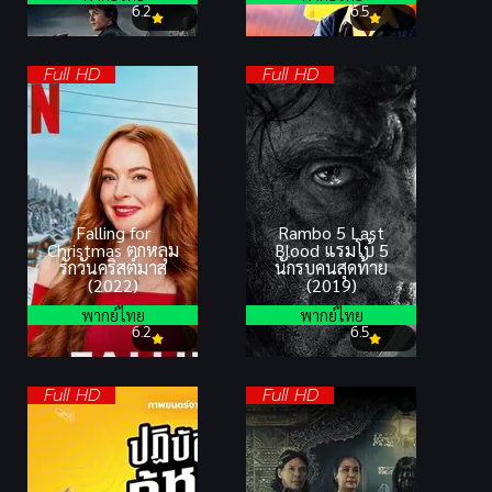
6.2
6.5
Full HD
Full HD
Falling for
Rambo 5 Last
Christmas ตกหลุม
Blood แรมโบ้ 5
รักวันคริสต์มาส
นักรบคนสุดท้าย
(2022)
(2019)
พากย์ไทย
พากย์ไทย
6.2
6.5
Full HD
Full HD