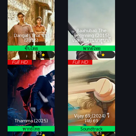
Baahubali The
Dangal [Thai ซับ]
Beginning (2015)
(2016)
เปิดตำนานบาฮูบาลี
ซับไทย
พากย์ไทย
7.9
8.1
Full HD
Full HD
Vijay 69 (2024) วี
Thamma (2025)
เจย์ 69
พากย์ไทย
Soundtrack
8.2
6.1