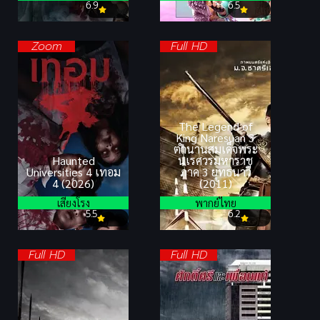
6.9
6.5
Zoom
Full HD
The Legend of
King Naresuan 3
ตำนานสมเด็จพระ
Haunted
นเรศวรมหาราช
Universities 4 เทอม
ภาค 3 ยุทธนาวี
4 (2026)
(2011)
เสียงโรง
พากย์ไทย
5.5
6.2
Full HD
Full HD