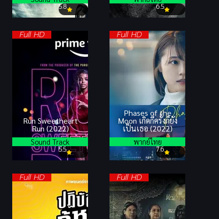
5.8
6.5
Full HD
Full HD
Phases of the
Run Sweetheart
Moon เกิดกี่ครั้งก็ยัง
Run (2022)
เป็นเธอ (2022)
Sound Track
พากย์ไทย
5.5
7.6
Full HD
Full HD