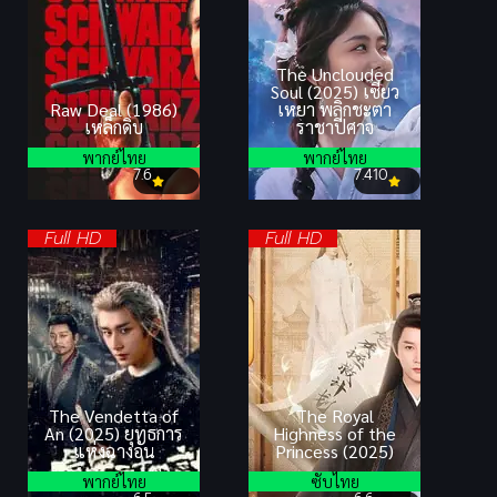
The Unclouded
Soul (2025) เซียว
Raw Deal (1986)
เหยา พลิกชะตา
เหล็กดิบ
ราชาปีศาจ
พากย์ไทย
พากย์ไทย
7.6
7.410
Full HD
Full HD
The Vendetta of
The Royal
An (2025) ยุทธการ
Highness of the
แห่งฉางอัน
Princess (2025)
พากย์ไทย
ซับไทย