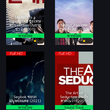
My Wife Is a
Gangster 2 ขอโทษ
ครับ เมียผมเป็นยากู
Secret Zoo เฟค
ซ่า 2 (2003)
Zoo สู้โว้ย! (2020)
พากย์ไทย
พากย์ไทย
5.8
6.2
Full HD
Full HD
The Art of
Seobok ซอบก
Seduction เกมรัก
มนุษย์อมตะ (2021)
คาสโนว่า (2005)
พากย์ไทย
Sound Track