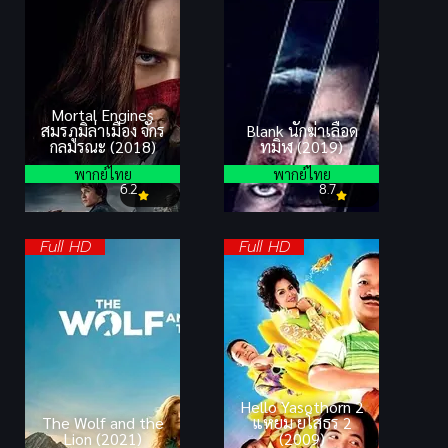
Mortal Engines
สมรภูมิล่าเมือง จักร
Blank นักฆ่าเลือด
กลมรณะ (2018)
ทมิฬ (2019)
พากย์ไทย
พากย์ไทย
6.2
8.7
Full HD
Full HD
Hello Yasothorn 2
The Wolf and the
แหยม ยโสธร 2
Lion (2021)
(2009)