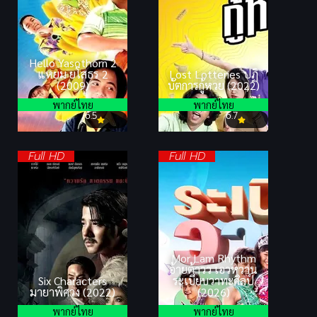
Hello Yasothorn 2
แหยม ยโสธร 2
Lost Lotteries ปฏิ
(2009)
บัตการกู้หวย (2022)
พากย์ไทย
พากย์ไทย
6.5
6.7
Full HD
Full HD
Mor Lam Rhythm
อ้ายต้าวว เอวหวาน
Six Characters
ระเบียบวาทะศิลป์
มายาพิศวง (2022)
(2026)
พากย์ไทย
พากย์ไทย