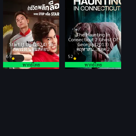
The Haunting In
Connecticut 2 Ghost Of
Start It Up (2024) วัย
Georgia (2013)
สตาร์ท น็อนสต็อป
คฤหาสน์…ช็อค 2
6.9
5.2
พากย์ไทย
พากย์ไทย