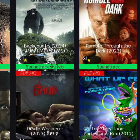
d
่า
Backcountry (2014)
Rumble Through the
แบ็คคันทรี่ (ซับไทย)
Dark (2023)
6.1
6.1
Soundtrack ซับไทย
Soundtrack
Full HD
Full HD
Death Whisperer
Toy Story Toons
(2023) ธี่หยด
Partysaurus Rex (2012)