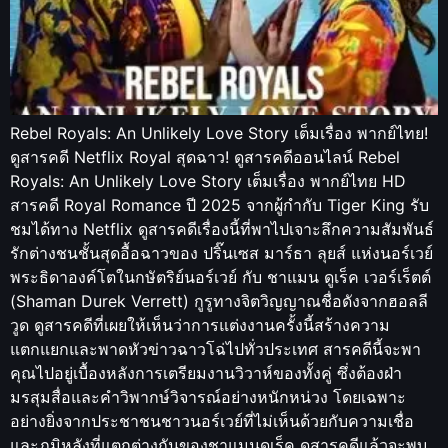
Rebel Royals: An Unlikely Love Story เต็มเรื่อง พากย์ไทย!
ดูสารคดี Netflix Royal สุดฉาว! ดูสารคดีออนไลน์ Rebel
Royals: An Unlikely Love Story เต็มเรื่อง พากย์ไทย HD
สารคดี Royal Romance ปี 2025 จากผู้กำกับ Tiger King รับ
ชมได้ทาง Netflix ดูสารคดีเรื่องนี้ที่พาไปเจาะลึกความสัมพันธ์
รักต่างชนชั้นสุดอื้อฉาวของ ปริ๊นเซส มาร์ธา ลุยส์ แห่งนอร์เวย์
พระธิดาองค์โตในกษัตริย์นอร์เวย์ กับ ชาแมน ดูเร็ค เวอร์เร็ตต์
(Shaman Durek Verrett) กูรูทางจิตวิญญาณชื่อดังจากฮอลลี
วูด ดูสารคดีที่เผยให้เห็นว่าการแต่งงานครั้งนี้สร้างความ
แตกแยกและพาดหัวข่าวฉาวโฉ่ไปทั่วประเทศ สารคดีนี้จะพา
คุณไปอยู่เบื้องหลังการเตรียมงานวิวาห์ของทั้งคู่ ซึ่งต้องฝ่า
มรสุมสื่อและคำวิพากษ์วิจารณ์อย่างหนักหน่วง โดยเฉพาะ
อย่างยิ่งจากประชาชนชาวนอร์เวย์ที่ไม่เห็นด้วยกับความเชื่อ
และภูมิหลังที่แตกต่างกันของชาแมนดูเร็ค ดูสารคดีแล้วจะพบ