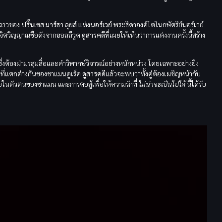
้อฉาวของ
ปริ๊นเซส มาร์ธา ลุยส์ แห่งนอร์เวย์
พระธิดาองค์โตในกษัตริย์นอร์เวย์
จิตวิญญาณชื่อดังจากฮอลลีวูด
ดูสารคดี
ที่เผยให้เห็นว่าการแต่งงานครั้งนี้สร้าง
 ซึ่งต้องฝ่ามรสุมสื่อและคำวิพากษ์วิจารณ์อย่างหนักหน่วง โดยเฉพาะอย่างยิ่ง
งที่แตกต่างกันของชาแมนดูเร็ค
ดูสารคดี
แล้วจะพบว่าทั้งคู่ต้องเผชิญหน้ากับ
ยในตัวตนของชาแมน และการต่อสู้เพื่อให้ความรักที่
ไม่น่าจะเป็นไปได้
นี้ได้รับ