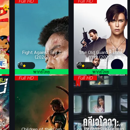
Full HD
Full HD
ch
ลีโล
Fight Against Evil 3
The Old Guard ดิ โอลด์
2
(2026)
การ์ด (2020)
7.8
5.6
พากย์ไทย
พากย์ไทย
Full HD
Full HD
นี่
Eloa the Hostage Live
y
Children of the Corn
on TV (2025) คดีเอโลอา