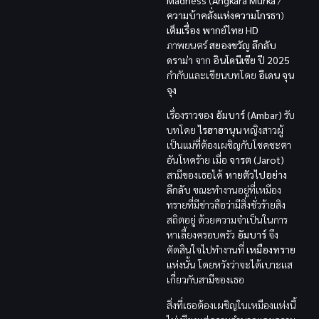
Madness
(
Angkara Murka
/
ความบ้าคลั่งแห่งความโกรธา
)
เต็มเรื่อง พากย์ไทย HD
ภาพยนตร์
สยองขวัญ ลึกลับ
ดราม่า
จาก
อินโดนีเซีย
ปี 2025
กำกับและเขียนบทโดย
อีเดน จุน
จุง
เรื่องราวของ
อัมบาร์ (Ambar)
รับ
บทโดย
ไรฮาฮานุน
หญิงสาวผู้
เป็นแม่ที่ต้องเผชิญกับโชคชะตา
อันโหดร้าย เมื่อ
จารต (Jarot)
สามีของเธอได้
หายตัวไปอย่าง
ลึกลับ
ขณะทำงานอยู่ที่เหมือง
ทรายที่มีข่าวลือว่ามีสิ่งชั่วร้ายสิง
สถิตอยู่ ด้วยความจำเป็นในการ
หาเลี้ยงครอบครัว
อัมบาร์
จึง
ตัดสินใจไปทำงานที่
เหมืองทราย
แห่งนั้น โดยหวังว่าจะได้เบาะแส
เกี่ยวกับสามีของเธอ
สิ่งที่เธอต้องเผชิญในเหมืองแห่งนี้