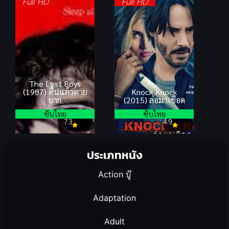
Full HD
Full HD
The Lost Boys
(1987) ตื่นแล้วตาย
Knock Knock
ยาก
(2015) ล่อมาเชือด
ซับไทย
ซับไทย
7.3
4.9
ประเภทหนัง
Action บู๊
Adaptation
Adult