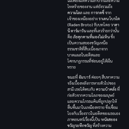
ไม่เพียงแต่ความลำบากและความ
โหดร้ายของงาน แต่ยังรวมถึง
ความโลภ
และ
การกดขี่
จาก
เจ้าของเหมืองอย่าง
ราเดน โบรโต
(Raden Broto)
รับบทโดย
วาฮา
นี ดาร์มาวัน
และที่เลวร้ายกว่านั้น
คือ
ภัยคุกคามที่มองไม่เห็น
ซึ่ง
เป็นความสยองขวัญเหนือ
ธรรมชาติที่สืบเนื่องมาจาก
บาดแผลในอดีตและ
โศกนาฏกรรมที่ซ่อนอยู่ใต้ผืน
ทราย
ขณะที่
อัมบาร์
ค่อยๆ สืบหาความ
จริงเบื้องหลังการหายตัวไปของ
สามี เธอได้พบกับ
ความบ้าคลั่ง
ที่
ก่อตัวจากความโลภของมนุษย์
และความโกรธแค้นที่ถูกปลุกให้
ตื่นขึ้นมาในเหมืองทราย ซึ่งเชื่อม
โยงกับเรื่องราวในอดีตของเธอเอง
ภาพยนตร์เรื่องนี้เป็น
หนังสยอง
ขวัญระทึกขวัญ
ที่สร้างความ