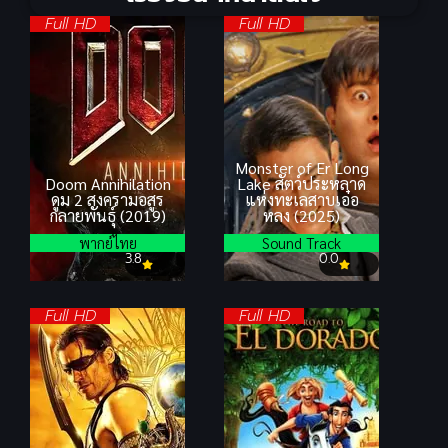
Full HD
Full HD
Monster of Er Long
Doom Annihilation
Lake สัตว์ประหลาด
ดูม 2 สงครามอสูร
แห่งทะเลสาบเอ๋อ
กลายพันธุ์ (2019)
หลง (2025)
พากย์ไทย
Sound Track
3.8
0.0
Full HD
Full HD