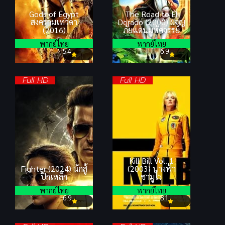
Gods of Egypt
The Road to El
สงครามเทวดา
Dorado (2000) ผจญ
(2016)
ภัยแดนมหัศจรรย์
พากย์ไทย
พากย์ไทย
5.4
6.9
Full HD
Full HD
Kill Bill Vol. 1
Fighter (2024) นักสู้
(2003) นางฟ้า
ปีกเหล็ก
ซามูไร
พากย์ไทย
พากย์ไทย
6.9
8.1