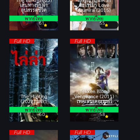
เส้นทางรัก ฝ่า
อะไรไม่รู้ Love
อุปสรรคชีวิต
Arumirai (2015)
พากย์ไทย
พากย์ไทย
6.1
5.5
Full HD
Full HD
Tekken Blood
The Hunting
Vengeance (2011)
(2022) ไล่ล่า
เทคเค่นเดอะมูฟวี่
พากย์ไทย
พากย์ไทย
6.0
5.8
Full HD
Full HD