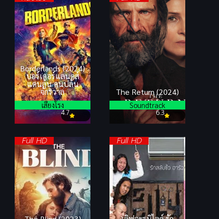
Borderlands (2024)
บอร์เดอร์แลนดส์
แดนล้น คนปล้น
จักรวาล
The Return (2024)
เสียงโรง
Soundtrack
4.7
6.3
Full HD
Full HD
The Blind (2023)
เลิฟอะรูมิไลค์ รัก