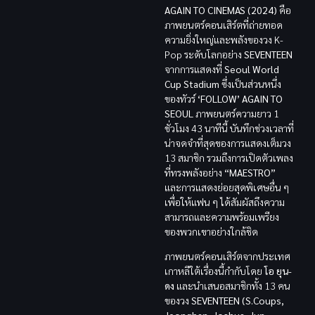
AGAIN TO CINEMAS (2024)
คือ
ภาพยนตร์คอนเสิร์ตที่ถ่ายทอด
ความยิ่งใหญ่และพลังของวง K-
Pop ระดับโลกอย่าง
SEVENTEEN
จากการแสดงที่
Seoul World
Cup Stadium
ซึ่งเป็นส่วนหนึ่ง
ของทัวร์
‘FOLLOW’ AGAIN TO
SEOUL
ภาพยนตร์ความยาว 1
ชั่วโมง 43 นาทีนี้ บันทึกช่วงเวลาที่
น่าจดจำที่สุดของการแสดงเต็มวง
13 สมาชิก รวมถึงการเปิดตัวเพลง
ที่ทรงพลังอย่าง
“MAESTRO”
และการแสดงย่อยสุดพิเศษอื่น ๆ
เพื่อให้แฟน ๆ ได้สัมผัสถึงความ
สามารถและความพร้อมเพรียง
ของพวกเขาอย่างใกล้ชิด
ภาพยนตร์คอนเสิร์ตจากประเทศ
เกาหลีใต้เรื่องนี้กำกับโดย
โอ ยุน-
ดง
และนำเสนอสมาชิกทั้ง 13 คน
ของวง
SEVENTEEN (S.Coups,