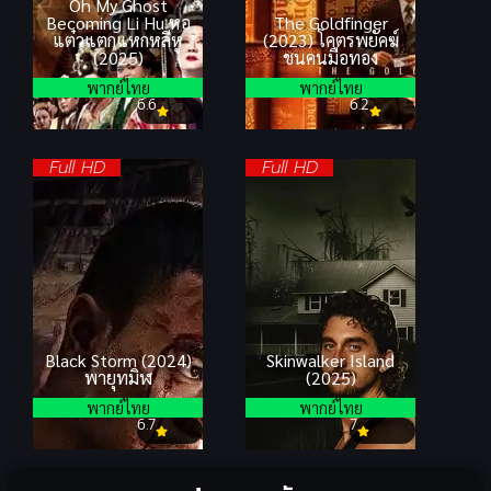
Oh My Ghost
Becoming Li Hu หอ
The Goldfinger
แต๋วแตกแหกหลีหู
(2023) โคตรพยัคฆ์
(2025)
ชนคนมือทอง
พากย์ไทย
พากย์ไทย
6.6
6.2
Full HD
Full HD
Black Storm (2024)
Skinwalker Island
พายุทมิฬ
(2025)
พากย์ไทย
พากย์ไทย
6.7
7