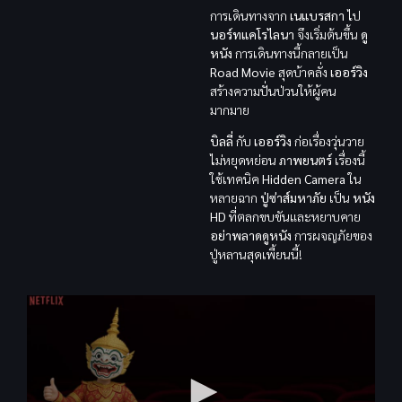
การเดินทางจาก
เนแบรสกา
ไป
นอร์ทแคโรไลนา
จึงเริ่มต้นขึ้น
ดู
หนัง
การเดินทางนี้กลายเป็น
Road Movie
สุดบ้าคลั่ง
เออร์วิง
สร้างความปั่นป่วนให้ผู้คน
มากมาย
บิลลี่
กับ
เออร์วิง
ก่อเรื่องวุ่นวาย
ไม่หยุดหย่อน
ภาพยนตร์
เรื่องนี้
ใช้เทคนิค
Hidden Camera
ใน
หลายฉาก
ปู่ซ่าส์มหาภัย
เป็น
หนัง
HD
ที่ตลกขบขันและหยาบคาย
อย่าพลาดดูหนัง
การผจญภัยของ
ปู่หลานสุดเพี้ยนนี้!