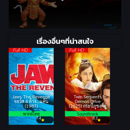
เรื่องอื่นๆที่น่าสนใจ
Full HD
Full HD
Jaws The Revenge
Twin Serpents
จอว์ส 4 ล้าง…แค้น
Demon Drive
(1987)
(2025) กระบี่ภุชงค์คู่
พากย์ไทย
Soundtrack
7.4
8.3