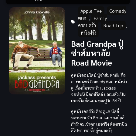
Apple TV+
,
Comedy
ตลก
,
Family
ครอบครัว
,
Road Trip
,
หนังฝรั่ง
Bad Grandpa ปู่
ซ่าส์มหาภัย
Road Movie
ดูหนังออนไลน์ ปู่ซ่าส์มหาภัย
คือ
ภาพยนตร์
Comedy ตลก
หนังน่า
ดู
เรื่องนี้มาจากทีม
Jackass
จอห์นนี น็อกซ์วิลล์
ปลอมตัวเป็น
เออร์วิง ซิสแมน
คุณปู่วัย 86 ปี
ดูหนัง
เออร์วิง
ต้องดูแล
บิลลี่
หลานชายวัย 8 ขวบ
แม่
ของบิลลี่
กำลังจะเข้าคุก
เออร์วิง
ต้องพาบิล
ลี่ไปหา
พ่อ
ที่อยู่คนละรัฐ