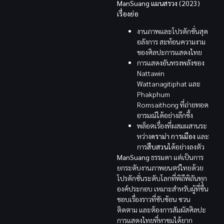
ManSuang แมนสรวง (2023)
เรื่องย่อ
งานภาพและโปรดักชั่นสุด
อลังการ สะท้อนความงาม
ของศิลปะการแสดงไทย
การแสดงอันทรงพลังของ
Nattawin
Wattanagitiphat และ
Phakphum
Romsaithong ที่ถ่ายทอด
อารมณ์ได้อย่างลึกซึ้ง
พล็อตเรื่องที่ผสมผสานระ
หว่าง
ดราม่า
การเมือง
และ
การ
สืบสวน
ได้อย่างลงตัว
ManSuang
ธรรมดา แต่เป็นการ
ยกระดับงานภาพยนตร์ไทยด้วย
โปรดักชั่นระดับโลกที่พิถีพิถันทุก
องค์ประกอบ เหมาะสำหรับผู้ที่ชื่น
ชอบเรื่องราวที่ซับซ้อน ชวน
ติดตาม และต้องการสัมผัสศิลปะ
การแสดงไทยที่หาชมได้ยาก