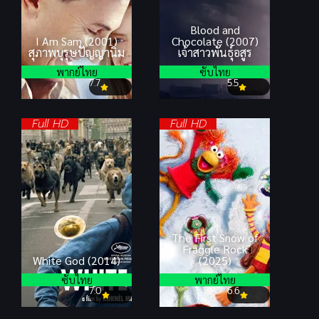
Blood and
I Am Sam (2001)
Chocolate (2007)
สุภาพบุรุษปัญญานิ่ม
เจ้าสาวพันธุ์อสูร
พากย์ไทย
ซับไทย
7.7
5.5
Full HD
Full HD
The First Snow of
Fraggle Rock
White God (2014)
(2025)
ซับไทย
พากย์ไทย
7.0
6.6