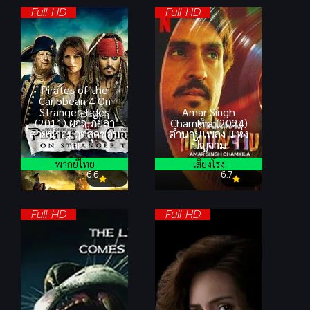
Full HD
Full HD
Pirates of the
Caribbean 4 On
Stranger Tides
Amar Singh
(2011) ผจญภัยล่า
Chamkila (2024)
สายน้ำอมฤตสุดขอบ
ตำนานเพลง แห่ง
โลก
ปัญจาม
พากย์ไทย
เสียงโรง
6.6
6.7
Full HD
Full HD