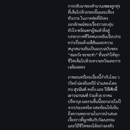
การกลับมาของตำนาน
เพลง
ลูกทุ่ง
ที่เต็มไปด้วยรอยยิ้มและเสียง
หัวเราะ ในภาคต่อที่ยังคง
เอกลักษณ์ของเรื่องราวอบอุ่น
หัวใจ พร้อมพาผู้ชมดำดิ่งสู่
บรรยากาศชีวิตชนบทอันเรียบง่าย
ทว่าเปี่ยมด้วยสีสันและความ
สนุกสนานอันเป็นแบบฉบับของ
“สมหวัง ชะชะช่า” ที่จะทำให้ทุก
ชีวิตเต็มไปด้วยความหวังและการ
เฉลิมฉลอง
ภาพยนตร์ไทยเรื่องนี้กำกับโดย ว
รวิทย์ ผ่องอินทรีย์ นำแสดงโดย
กบ สุวนันท์
คงยิ่ง และ
ปิติศักดิ์
เยาวนานนท์
ร่วมด้วย อาคม
ปรีดากุล ผลงานชิ้นนี้ออกฉายในปี
จากประเทศไท ยสะท้อนให้เห็น
ถึงความพยายามในการนำเสนอ
เรื่องราวที่ผูกพันกับวัฒนธรรม
และวิถีชีวิตของได้อย่างลงตัว