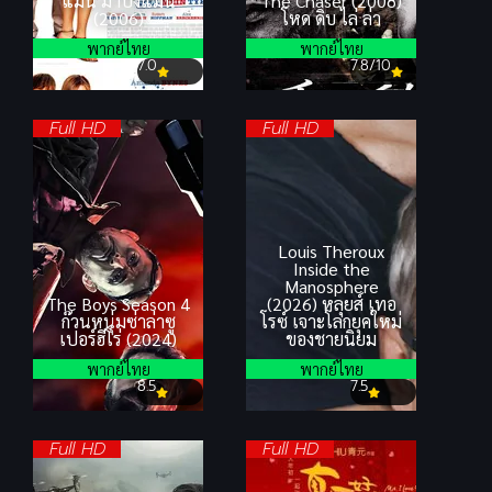
แมน มาปิ๊งแมน
The Chaser (2008)
(2006)
โหด ดิบ ไล่ ล่า
พากย์ไทย
พากย์ไทย
7.0
7.8/10
Full HD
Full HD
Louis Theroux
Inside the
Manosphere
The Boys Season 4
(2026) หลุยส์ เทอ
ก๊วนหนุ่มซ่าล่าซู
โรซ์ เจาะโลกยุคใหม่
เปอร์ฮีโร่ (2024)
ของชายนิยม
พากย์ไทย
พากย์ไทย
8.5
7.5
Full HD
Full HD