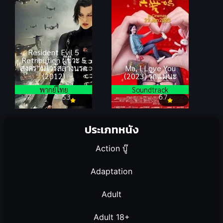
Resident Evil 5
Retribution ผีชีวะ 5
สงครามไวรัสล้างนรก
Ma, I Love You
(2012)
(2023) รักแม่นะ
พากย์ไทย
Soundtrack
5.3
6.7
ประเภทหนัง
Action บู๊
Adaptation
Adult
Adult 18+