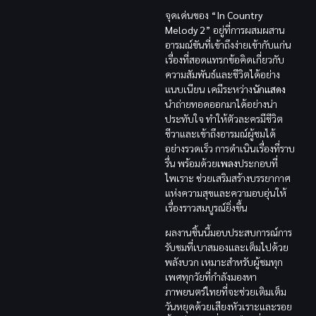
จุดเด่นของ “
In Country
Melody 2
” อยู่ที่การผสมผสาน
อารมณ์ขันที่เข้าถึงง่ายเข้ากับแก่น
เรื่องที่สอดแทรกข้อคิดเกี่ยวกับ
ความสัมพันธ์และชีวิตได้อย่าง
แนบเนียน เคมีระหว่าง
นักแสดง
นำถ่ายทอดออกมาได้อย่างน่า
ประทับใจ ทำให้ตัวละครมีชีวิต
ชีวาและเข้าถึงอารมณ์ผู้ชมได้
อย่างรวดเร็ว การดำเนินเรื่องที่ราบ
รื่น พร้อมด้วย
เพลง
ประกอบที่
ไพเราะ ช่วยเสริมสร้างบรรยากาศ
แห่งความสุขและความอบอุ่นให้
เรื่องราวสมบูรณ์ยิ่งขึ้น
ผลงานชิ้นนี้มอบประสบการณ์การ
รับชมที่เบาสมองและเต็มไปด้วย
พลังบวก เหมาะสำหรับผู้ชมทุก
เพศทุกวัยที่กำลังมองหา
ภาพยนตร์ไทยที่จะช่วยเติมเต็ม
วันหยุดด้วยเสียงหัวเราะและรอย