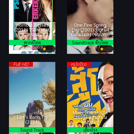
Horrible Bosses
One Fine Spring
(2011) รวมหัวสอย
Day (2001) รักหนึ่ง
เจ้านายจอมแสบ
ยังลืมไม่ลง (ซับไทย)
พากย์ไทย
Soundtrack ซับไทย
6.9
7.7
Full HD
หนังโรง
Muay Thai Hustle
Let’s Both Try
(2025) แสนสนั่น
(2024)
พันธุ์สั่นสู้
Sound Track
เสียงโรง