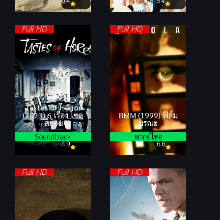
6.4
5.4
Full HD
Full HD
Tastes of Horror
(2023) 6 เรื่อง โซล
8MM (1999) ฟิล์ม
สยอง
มรณะ
Soundtrack
พากย์ไทย
4.9
6.6
Full HD
Full HD