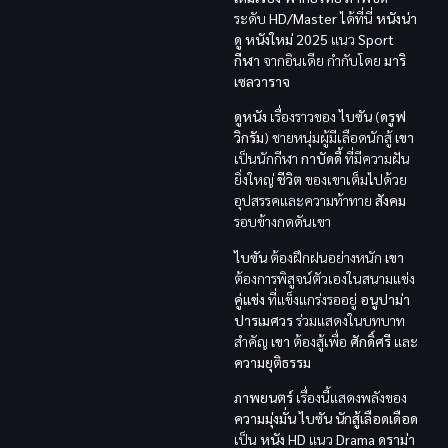
ระดับ
HD/Master
ได้ที่นี่
หนังน่า
ดู
หนังใหม่ 2025
แนว
Sport
กีฬา
จากอินเดีย กำกับโดย
มาริ
เซลวาราจ
ดูหนัง
เรื่องราวของ
ไบซัน
(
ดรูฟ
วิกรัม
) ชายหนุ่มผู้มีเลือดนักสู้
เขา
เป็นนักกีฬา
กาบัดดี้
ที่มีความฝัน
ยิ่งใหญ่
ชีวิต
ของเขาเต็มไปด้วย
อุปสรรคและความท้าทาย
สังคม
รอบข้างกดดันเขา
ไบซัน
ต้องฝึกฝนอย่างหนัก
เขา
ต้องการพิสูจน์ตัวเองในสนามแข่ง
คู่แข่ง
ที่แข็งแกร่งรออยู่
อนูปาม่า
ปารเมศวร
ร่วมแสดงในบทบาท
สำคัญ
เขา
ต้องสู้เพื่อ
ศักดิ์ศรี
และ
ความยุติธรรม
ภาพยนตร์
เรื่องนี้แสดงพลังของ
ความมุ่งมั่น
ไบซัน นักสู้เลือดเดือด
เป็น
หนัง HD
แนว
Drama ดราม่า