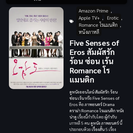
Amazon Prime
,
Apple TV+
,
Erotic
,
Romance โรแมนติก
,
หนังเกาหลี
Five Senses of
Eros สัมผัสรัก
ร้อน ซ่อน เร้น
Romance โร
แมนติก
ดูหนังออนไลน์ สัมผัสรัก ร้อน
ซ่อน เร้น
หรือ
Five Senses of
Eros
คือ
ภาพยนตร์ Drama
ดราม่า
Romance โรแมนติก
หนัง
น่าดู
เรื่องนี้กำกับโดย
ผู้กำกับ
เกาหลี 5 คน
ดูหนัง
ภาพยนตร์
นี้
ประกอบด้วย
เรื่องสั้น
5 เรื่อง