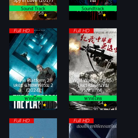
Sound Track
Soundtrack
5.8
5.1
Full HD
Full HD
The Platform 2
Wolf Warrior (2015)
เดอะ แพลตฟอร์ม 2
โคตรคนโค่นทีม
(2024)
มหากาฬ
พากย์ไทย
พากย์ไทย
5.1
5.4
Full HD
Full HD