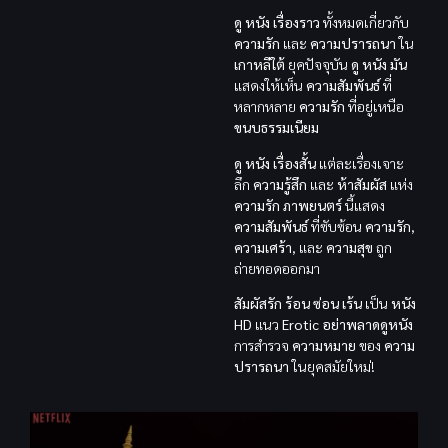
ดู หนัง
เรื่องราว
ทั้งหมดเกี่ยวกับ
ความรัก
และ
ความปรารถนา
ใน
เกาหลีใต้
ยุคปัจจุบัน
ดู หนัง
มัน
แสดงให้เห็น
ความสัมพันธ์
ที่
หลากหลาย
ความรัก
ที่อยู่เหนือ
ขนบธรรมเนียม
ดู หนัง
เรื่องสั้น
แต่ละเรื่องเจาะ
ลึก
ความรู้สึก
และ
ห้าสัมผัส
แห่ง
ความรัก
ภาพยนตร์
นี้แสดง
ความสัมพันธ์
ที่ซับซ้อน
ความรัก
,
ความเศร้า
, และ
ความสุข
ถูก
ถ่ายทอดออกมา
สัมผัสรัก ร้อน ซ่อน เร้น
เป็น
หนัง
HD
แนว
Erotic
อย่าพลาดดูหนัง
การสำรวจ
ความหมาย
ของ
ความ
ปรารถนา
ในยุคสมัยใหม่!