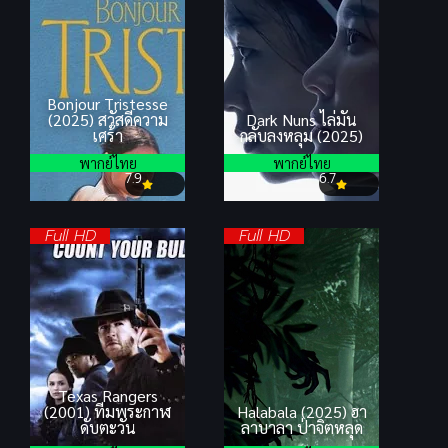
Bonjour Tristesse
(2025) สวัสดีความ
Dark Nuns ไล่มัน
เศร้า
กลับลงหลุม (2025)
พากย์ไทย
พากย์ไทย
7.9
6.7
Full HD
Full HD
Texas Rangers
(2001) ทีมพระกาฬ
Halabala (2025) ฮา
ดับตะวัน
ลาบาลา ป่าจิตหลุด