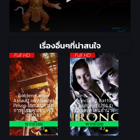
เรื่องอื่นๆที่น่าสนใจ
Full HD
Full HD
Golden Kamuy
Assault on Abashiri
Ironclad 2 Battle
Prison โกลเดนคามุย
For Blood (2014)
การจู่โจมคุกอะบาชิริ
ทัพเหล็กโค่นอำนาจ
(2026)
2
พากย์ไทย
พากย์ไทย
6.3
4.3