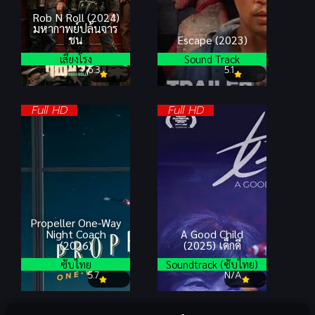
Rob N Roll (2024)
มหากาพย์ปล้นจาร
ชน
Escape (2023)
เสียงโรง
Sound Track
6.3
5.1
Full HD
Full HD
Propeller One-Way
Night Coach
A Good Child
(2026)
(2025) เด็กดี
ซับไทย
Soundtrack (ซับไทย)
5.7
N/A