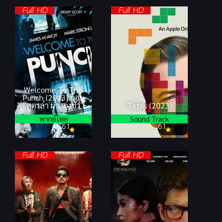
Full HD
Full HD
Welcome To The
Punch (2013) ย้อน
สูตรล่า ผ่าสองขั้ว
Tetris (2023)
พากย์ไทย
Sound Track
6.1
6.1
Full HD
Full HD