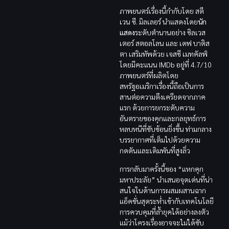
ภาพยนตร์เรื่องนี้กำกับโดย สตี
เวน ซี. มิลเลอร์ นำแสดงโดย
นัก
แสดง
ระดับตำนานอย่าง ซิลเวส
เตอร์ สตอลโลน และ เดฟ บาติส
ตา เสริมทัพด้วย เจสซี เมทคัลฟ์
โดยมีคะแนน IMDb อยู่ที่ 4.7/10
ภาพยนตร์ที่ผลิตโดย
สหรัฐอเมริกาเรื่องนี้ถือเป็นการ
สานต่อความตึงเครียดจากภาค
แรก ด้วยการยกระดับความ
อันตรายของคุกและกลยุทธ์การ
หลบหนีที่ซับซ้อนยิ่งขึ้น ท่ามกลาง
บรรยากาศที่เต็มไปด้วยความ
กดดันและเดิมพันที่สูงลิ่ว
การกลับมาครั้งนี้ของ “แหกคุก
มหาประลัย” นำเสนอจุดเด่นที่น่า
สนใจในด้านการผสมผสานฉาก
แอ็คชั่นสุดระห่ำเข้ากับเทคโนโลยี
การควบคุมที่ล้ำยุคได้อย่างลงตัว
แม้ว่าโครงเรื่องอาจจะไม่ได้ซับ