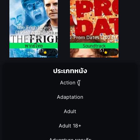
The Frighteners
(1996) สามผีสี่เผ่า
เขย่าโลก
Prom Dates (2024)
พากย์ไทย
Soundtrack
7.1
5.1
ประเภทหนัง
Action บู๊
Adaptation
Adult
Adult 18+
Adventure ผจญภัย