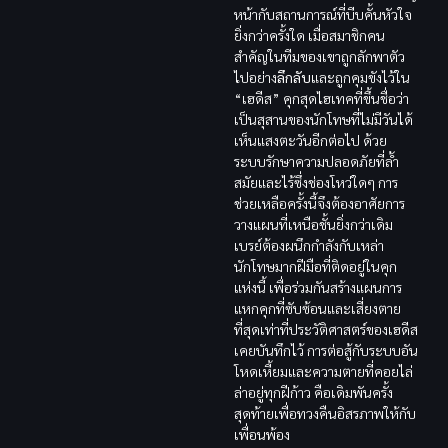
หน้ากับสถานการณ์ที่บีบคั้นหัวใจ
ยิ่งกว่าครั้งใด เมื่อสมาชิกคน
สำคัญในทีมของเขาถูกลักพาตัว
ไปอย่าง
ลึกลับ
และถูกคุมขังไว้ใน
“เฮดีส” คุกสุดไฮเทคที่ขึ้นชื่อว่า
เป็นสุสานของนักโทษที่ไม่มีวันได้
เห็นแสงตะวันอีกต่อไป ด้วย
ระบบรักษาความปลอดภัยที่ล้ำ
สมัยและไร้ซึ่งช่องโหว่ใดๆ การ
ช่วยเหลือครั้งนี้จึงต้องอาศัยการ
วางแผนที่เหนือชั้นยิ่งกว่าเดิม
เบรย์ต้องผนึกกำลังกับเหล่า
นักโทษมากฝีมือที่ติดอยู่ในคุก
แห่งนี้ เพื่อร่วมกันสร้างแผนการ
แหกคุกที่ซับซ้อนและเสี่ยงตาย
ที่สุดเท่าที่ประวัติศาสตร์ของเฮดีส
เคยบันทึกไว้ การต่อสู้กับระบบอัน
โหดเหี้ยมและความตายที่คอยไล่
ล่าอยู่ทุกฝีก้าว คือเดิมพันครั้ง
สุดท้ายเพื่อทวงคืนอิสรภาพให้กับ
เพื่อนพ้อง