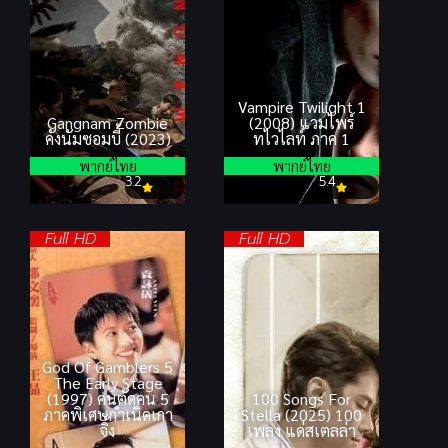
Vampire Twilight 1
Gangnam Zombie
(2008) แวมไพร์
คังนัมซอมบี้ (2023)
ทไวไลท์ ภาค 1
พากย์ไทย
พากย์ไทย
3.2
5.4
Full HD
Full HD
God Of Gamblers 5
The Early Stage
(1997) คนตัดคน 5
100 Songs For
ภาคพิเศษกำเนิดเกา
Stella (2025) 100
จิ้ง
เพลง แด่สเตลล่า