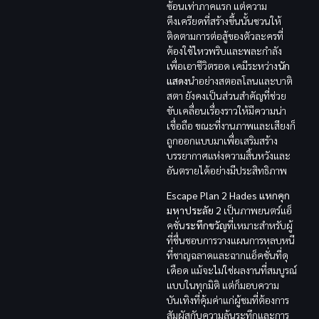
ซ้อนเท่าภาคแรก แต่ความ
ตึงเครียดที่สร้างขึ้นนั้นชวนให้
ติดตามการต่อสู้ของตัวละครที่
ต้องใช้ไหวพริบและพละกำลัง
เพื่อเอาชีวิตรอด เคมีระหว่าง
นัก
แสดง
นำอย่างสตอลโลนและบาติ
สตา ยังคงเป็นส่วนสำคัญที่ช่วย
ขับเคลื่อนเรื่องราวให้มีความน่า
เชื่อถือ ขณะที่งานภาพและเสียงก็
ถูกออกแบบมาเพื่อเสริมสร้าง
บรรยากาศแห่งความสิ้นหวังและ
อันตรายได้อย่างมีประสิทธิภาพ
Escape Plan 2 Hades
แหกคุก
มหาประลัย 2
เป็นภาพยนตร์แอ็
คชั่น
ระทึกขวัญ
ที่เหมาะสำหรับผู้
ที่ชื่นชอบการวางแผนการหลบหนี
ที่ชาญฉลาดและฉากแอ็คชั่นที่ดุ
เดือด แม้จะไม่ใช่ผลงานที่สมบูรณ์
แบบในทุกมิติ แต่ก็มอบความ
บันเทิงที่คุ้มค่าแก่ผู้ชมที่ต้องการ
สัมผัสกับความลุ้นระทึกและการ