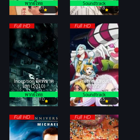
พากย์ไทย
Soundtrack
8.1
7.8
Full HD
Full HD
Mirage Queen
Inception จิตพิฆาต
Prefers Circus
โลก (2010)
(2022)
พากย์ไทย
Soundtrack
7.0
6.5
Full HD
Full HD