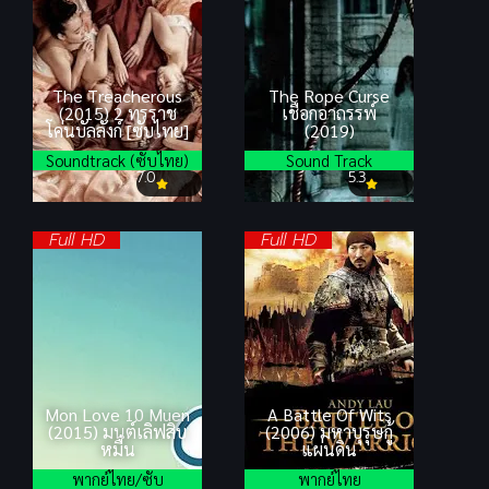
The Treacherous
The Rope Curse
(2015) 2 ทรราช
เชือกอาถรรพ์
โค่นบัลลังก์ [ซับไทย]
(2019)
Soundtrack (ซับไทย)
Sound Track
7.0
5.3
Full HD
Full HD
Mon Love 10 Muen
A Battle Of Wits
(2015) มนต์เลิฟสิบ
(2006) มหาบุรุษกู้
หมื่น
แผ่นดิน
พากย์ไทย/ซับ
พากย์ไทย