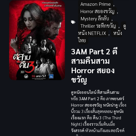
Amazon Prime
,
Horror สยองขวัญ
,
Mystery ลึกลับ
,
Thriller ระทึกขวัญ
,
ดู
หนัง NETFLIX
,
หนัง
ไทย
3AM Part 2 ตี
สามคืนสาม
Horror สยอง
ขวัญ
ดูหนังออนไลน์ ตีสามคืนสาม
หรือ
3AM Part 2
คือ
ภาพยนตร์
Horror สยองขวัญ
หนังน่าดู
เรื่อง
นี้รวม 3 เรื่องสั้นสุดหลอน
ดูหนัง
เรื่องแรก
คือ
คืน 3
(The Third
Night)
เรื่องราว
เริ่มต้นเมื่อ
รังสรรค์
หัวหน้าแก๊งมอเตอร์ไซค์