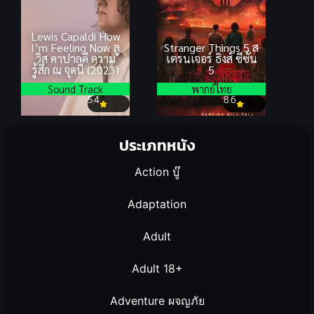
Lewis Capaldi How
I’m Feeling Now ลู
Stranger Things 5 ส
วิส คาปาลดี ความ
เตรนเจอร์ ธิงส์ ซีซั่น
รู้สึก ณ จุดนี้ (2023)
5
Sound Track
พากย์ไทย
5.4
8.6
ประเภทหนัง
Action บู๊
Adaptation
Adult
Adult 18+
Adventure ผจญภัย