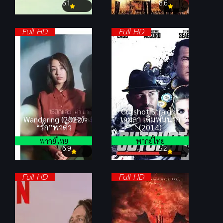
6.1
8.6
Full HD
Full HD
Gutshot Straight
Wandering (2022)
เกมล่า เดิมพันนรก
“รัก”พาตัว
(2014)
พากย์ไทย
พากย์ไทย
6.9
5.2
Full HD
Full HD