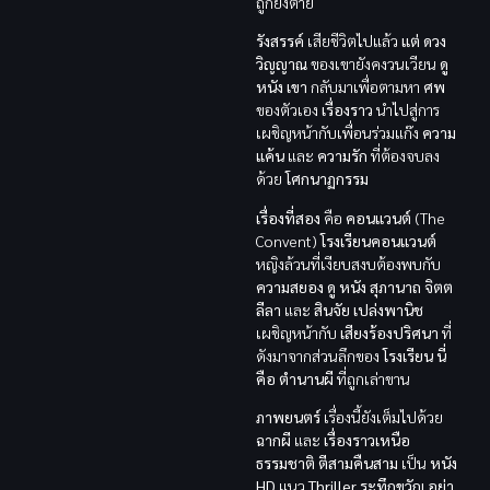
ถูกยิงตาย
รังสรรค์
เสียชีวิตไปแล้ว
แต่
ดวง
วิญญาณ
ของเขายังคงวนเวียน
ดู
หนัง
เขา
กลับมาเพื่อตามหา
ศพ
ของตัวเอง
เรื่องราว
นำไปสู่การ
เผชิญหน้ากับเพื่อนร่วมแก๊ง
ความ
แค้น
และ
ความรัก
ที่ต้องจบลง
ด้วย
โศกนาฏกรรม
เรื่องที่สอง
คือ
คอนแวนต์
(The
Convent)
โรงเรียนคอนแวนต์
หญิงล้วนที่เงียบสงบต้องพบกับ
ความสยอง
ดู หนัง
สุภานาถ จิตต
ลีลา
และ
สินจัย เปล่งพานิช
เผชิญหน้ากับ
เสียงร้องปริศนา
ที่
ดังมาจากส่วนลึกของ
โรงเรียน
นี่
คือ
ตำนานผี
ที่ถูกเล่าขาน
ภาพยนตร์
เรื่องนี้ยังเต็มไปด้วย
ฉากผี
และ
เรื่องราวเหนือ
ธรรมชาติ
ตีสามคืนสาม
เป็น
หนัง
HD
แนว
Thriller ระทึกขวัญ
อย่า