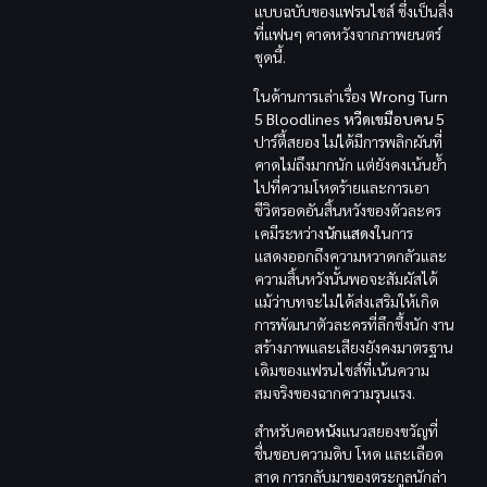
แบบฉบับของแฟรนไชส์ ซึ่งเป็นสิ่ง
ที่แฟนๆ คาดหวังจากภาพยนตร์
ชุดนี้.
ในด้านการเล่าเรื่อง
Wrong Turn
5 Bloodlines
หวีดเขมือบคน 5
ปาร์ตี้สยอง ไม่ได้มีการพลิกผันที่
คาดไม่ถึงมากนัก แต่ยังคงเน้นย้ำ
ไปที่ความโหดร้ายและการเอา
ชีวิตรอดอันสิ้นหวังของตัวละคร
เคมีระหว่าง
นักแสดง
ในการ
แสดงออกถึงความหวาดกลัวและ
ความสิ้นหวังนั้นพอจะสัมผัสได้
แม้ว่าบทจะไม่ได้ส่งเสริมให้เกิด
การพัฒนาตัวละครที่ลึกซึ้งนัก งาน
สร้างภาพและเสียงยังคงมาตรฐาน
เดิมของแฟรนไชส์ที่เน้นความ
สมจริงของฉากความรุนแรง.
สำหรับคอ
หนัง
แนวสยองขวัญที่
ชื่นชอบความดิบ โหด และเลือด
สาด การกลับมาของตระกูลนักล่า