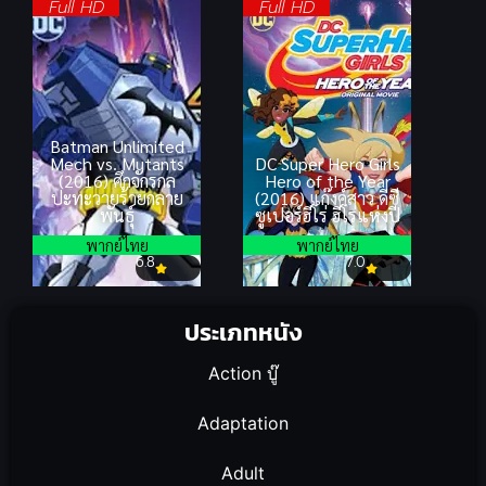
Full HD
Full HD
Batman Unlimited
Mech vs. Mutants
DC Super Hero Girls
(2016) ศึกจักรกล
Hero of the Year
ปะทะวายร้ายกลาย
(2016) แก๊งค์สาว ดีซี
พันธุ์
ซูเปอร์ฮีโร่ ฮีโร่แห่งปี
พากย์ไทย
พากย์ไทย
6.8
7.0
ประเภทหนัง
Action บู๊
Adaptation
Adult