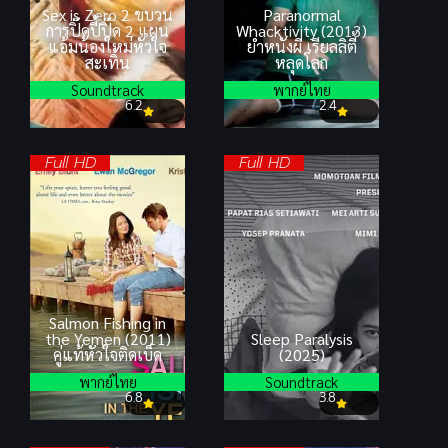
Sex is Zero 2 ขบวน
Paranormal
การปิ๊ดปี้ปิ๊ด 2 แผน
Whacktivity (2013)
แอ้มน้องใหม่หัวใจ
ยำหนังผี เรียลลิตี้
สะเทิ้น
หลุดโลก
Soundtrack
พากย์ไทย
6.2
2.4
Full HD
Full HD
Salmon Fishing in
the Yemen (2011)
Sleep Paralysis
คู่แท้หัวใจติดเบ็ด
(2025)
พากย์ไทย
Soundtrack
6.8
3.8