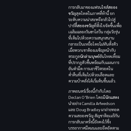
การกลับมาของแฟรนไชส์
สยอง
ขวัญ
สุดโหดในภาคที่ห้านี้ ยก
ระดับความน่าสะพรึงกลัวไปสู่
ปาร์ตี้
สยองขวัญ
ที่ตั้งใจจัดขึ้นเพื่อ
เฉลิมฉลองวันฮาโลวีน กลุ่มวัยรุ่น
ที่เต็มไปด้วยความสนุกสนาน
กลายเป็นเหยื่อโดยไม่ทันตั้งตัว
เมื่อพวกเขาต้องเผชิญหน้ากับ
ตระกูล
นักล่ามนุษย์
อันโหดเหี้ยม
ที่ปรากฏตัวขึ้นพร้อมกับแผนการ
อันดำมืด การเอาชีวิตรอดใน
ค่ำคืนที่เต็มไปด้วยเลือดและ
ความบ้าคลั่งได้เริ่มต้นขึ้นแล้ว.
ภาพยนตร์เรื่องนี้กำกับโดย
Declan O’Brien โดยมี
นักแสดง
นำอย่าง Camilla Arfwedson
และ Doug Bradley มาถ่ายทอด
ความสยองขวัญ สัญชาติอเมริกัน
การกลับมาครั้งนี้ยังคงไว้ซึ่ง
บรรยากาศมืดมนและอึดอัดตาม