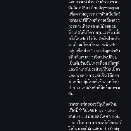
และความหิวโหยบีบคั้นจนพวก
มันต้องปรับเปลี่ยนสัญชาตญาณ
เพื่อความอยู่รอด การกินเนื้อสัตว์
กลายเป็นวิถีใหม่ที่หล่อเลี้ยงความ
กระหายเลือดของหมีน้อยและ
พิกเล็ตให้ทวีความรุนแรงขึ้น เมื่อ
คริสโตเฟอร์ โรบิน ตัดสินใจกลับ
มาเยี่ยมเยือนบ้านเก่าพร้อมกับ
กลุ่มเพื่อนใหม่ การเผชิญหน้ากับ
อดีตที่แสนหวานจึงแปรเปลี่ยน
เป็นฝันร้ายอันโหดเหี้ยม เมื่อพูห์
และพิกเล็ตในร่างใหม่ที่บิดเบี้ยว
และกระหายการแก้แค้น ได้ออก
ล่าเหยื่อกลุ่มใหม่ที่เข้ามาเหยียบ
ย่ำอาณาเขตอันศักดิ์สิทธิ์ของพวก
มัน
ภาพยนตร์
สยองขวัญ
เลือดใหม่
เรื่องนี้กำกับโดย Rhys Frake-
Waterfield นำแสดงโดย Nikolai
Leon ในบทบาทของคริสโตเฟอร์
โรบิน และมี
นักแสดง
อย่าง Craig