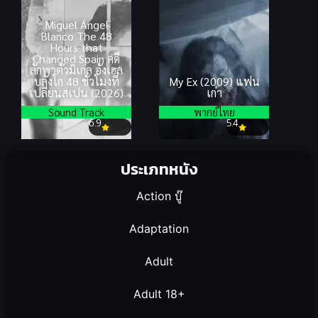
Miguel Ángel
Blanco The 48
Hours that
Changed Spain คดี
ลักพาตัวมิเกล อังเฮล
บลังโก 48 ชั่วโมงที่
My Ex (2009) แฟน
เปลี่ยนสเปน (2026)
เก่า
Sound Track
พากย์ไทย
6.9
5.4
ประเภทหนัง
Action บู๊
Adaptation
Adult
Adult 18+