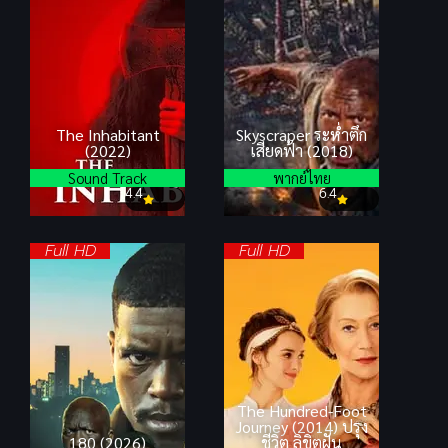
The Inhabitant
Skyscraper ระห่ำตึก
(2022)
เสียดฟ้า (2018)
Sound Track
พากย์ไทย
4.4
6.4
Full HD
Full HD
The Hundred-Foot
Journey (2014) ปรุง
180 (2026)
ชีวิต ลิขิตฝัน