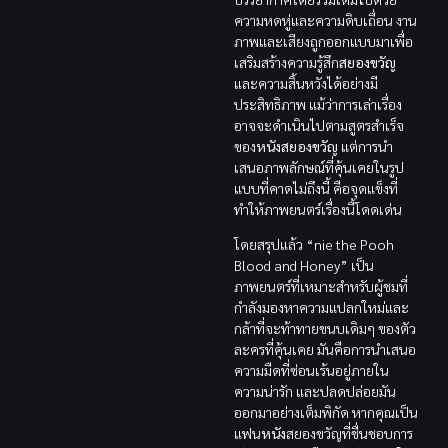
ความหดหู่และความดิบเถื่อน งาน
ภาพและเสียงถูกออกแบบมาเพื่อ
เสริมสร้างความรู้สึก
สยองขวัญ
และความสิ้นหวังได้อย่างมี
ประสิทธิภาพ แม้ว่าการเล่าเรื่อง
อาจจะดำเนินไปตามสูตรสำเร็จ
ของ
หนัง
สยองขวัญ
แต่การนำ
เสนอภาพลักษณ์ที่คุ้นเคยในรูป
แบบที่คาดไม่ถึงนี้ คือจุดแข็งที่
ทำให้ภาพยนตร์เรื่องนี้โดดเด่น
โดยสรุปแล้ว “nie the Pooh
Blood and Honey” เป็น
ภาพยนตร์ที่เหมาะสำหรับผู้ชมที่
กำลังมองหาความแปลกใหม่และ
กล้าที่จะท้าทายขนบเดิมๆ ของตัว
ละครที่คุ้นเคย มันคือการนำเสนอ
ความมืดที่ซ่อนเร้นอยู่ภายใน
ความน่ารัก และปลดปล่อยมัน
ออกมาอย่างเต็มพิกัด หากคุณเป็น
แฟน
หนัง
สยองขวัญที่ชื่นชอบการ