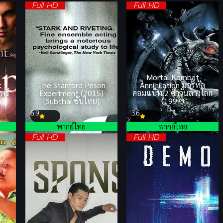
Full HD
Full HD
Mortal Kombat
:
The Stanford Prison
Annihilation มอร์ทัล
พร์
Experiment (2015)
คอมแบ็ท 2 ศึกวันล้างโลก
์
[Subthai ซับไทย]
(1997)
6.9
3.6
พากย์ไทย
พากย์ไทย
Full HD
Full HD