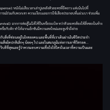
uspense):
หนังไม่เสียเวลาเล่าปูมหลังตัวละครที่ยืดยาว แต่เน้นไปที่
ุการณ์ร่วมกับพวกเขา ความเงียบและการใช้เสียงประกอบที่แผ่วเบา ช่วยเพิ่ม
rvival):
ฉากการต่อสู้ไม่ได้ใช้ปืนหรือระเบิด ทว่าตัวละครต้องใช้สิ่งของในห้าง
วุธหรือกับดัก ทำให้ฉากแอ็กชันมีความสดใหม่และดูเข้าถึงง่าย
กับสิ่งที่ซ่อนอยู่ในใจของคน และพื้นที่ที่เราเดินผ่านในชีวิตประจำ
ามสิ่งผิดปกติเล็กๆ น้อยๆ ไป และในสมรภูมิแห่งการเอาชีวิตรอด…
วพริบดีที่สุดและรู้ว่าควรมอบความเชื่อใจให้ใครในเวลาที่ความเป็นและ