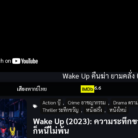
Wake Up คืนฆ่า ยามคลั่ง
6.6
เสียง
พากย์ไทย
IMDb
Action บู๊
,
Crime อาชญากรรม
,
Drama ดราม
Thriller ระทึกขวัญ
,
หนังฝรั่ง
,
หนังใหม่
Wake Up (2023): ความระทึกขวัญท
ก็หนีไม่พ้น