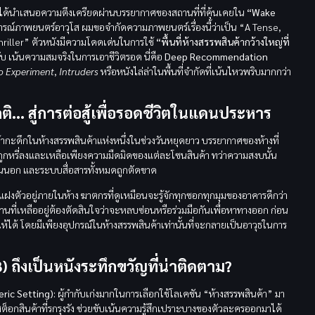
) ได้นำเสนอความตึงเครียดผ่านบรรยากาศของสถานที่ที่คุ้นเคยใน
“Wake
ารณ์ภาพยนตร์อาวุโส ผมขอจำกัดความภาพยนตร์เรื่องนี้ว่าเป็น “A Tense,
riller” ตัวหนังมีความโดดเด่นในการใช้
“พื้นที่ห้างสรรพสินค้ากว้างใหญ่ที่
ับ เน้นความสมจริงในการเอาชีวิตรอด นี่คือ
Deep Recommendation
o Experiment
,
Intruders
หรือหนังไล่ล่าในพื้นที่จำกัดที่เน้นไหวพริบมากกว่า
กติ… สู่การต่อสู้เพื่อรอดชีวิตในแดนประหาร
่เข้ากะดึกในห้างสรรพสินค้าแห่งหนึ่งในช่วงวันหยุดยาว บรรยากาศของห้างที่
ถูกหรี่ลงและเหลือเพียงความมืดมิดของแต่ละโซนสินค้า ทว่าความสงบนั้น
านนอก และระบบสื่อสารทั้งหมดถูกตัดขาด
ำลังแฝงตัวอยู่ภายในห้าง ฆาตกรที่ดูเหมือนจะรู้จักทุกซอกทุกมุมของอาคารดีกว่า
านที่เหลืออยู่ต้องตัดสินใจว่าจะหลบซ่อนหรือร่วมมือกันเพื่อหาทางออก ก่อน
ห้ได้ โดยมีเพียงอุปกรณ์ในห้างสรรพสินค้าเท่านั้นที่จะกลายเป็นอาวุธในการ
 ถึงเป็นหนังระทึกขวัญที่น่าติดตาม?
ric Setting):
ผู้กำกับเก่งมากในการเลือกใช้โลเคชัน “ห้างสรรพสินค้า” มา
สต็อกสินค้าที่รกรุงรัง ช่วยขับเน้นความรู้สึกเปราะบางของตัวละครออกมาได้