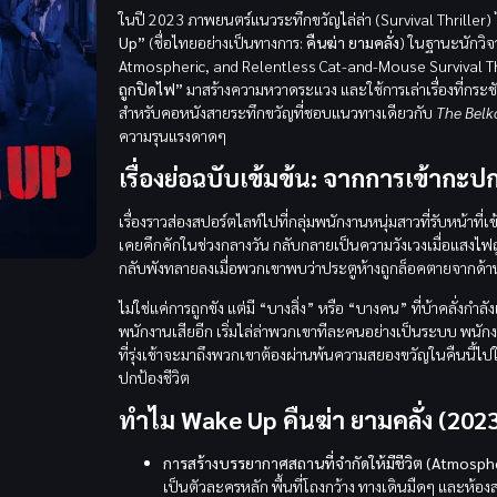
ในปี 2023 ภาพยนตร์แนวระทึกขวัญไล่ล่า (Survival Thriller
Up”
(ชื่อไทยอย่างเป็นทางการ:
คืนฆ่า ยามคลั่ง
) ในฐานะนักวิจ
Atmospheric, and Relentless Cat-and-Mouse Survival Th
ถูกปิดไฟ”
มาสร้างความหวาดระแวง และใช้การเล่าเรื่องที่กระช
สำหรับคอหนังสายระทึกขวัญที่ชอบแนวทางเดียวกับ
The Belk
ความรุนแรงดาดๆ
เรื่องย่อฉบับเข้มข้น: จากการเข้ากะป
เรื่องราวส่องสปอร์ตไลท์ไปที่กลุ่มพนักงานหนุ่มสาวที่รับหน้าที
เคยคึกคักในช่วงกลางวัน กลับกลายเป็นความวังเวงเมื่อแสงไฟ
กลับพังทลายลงเมื่อพวกเขาพบว่าประตูห้างถูกล็อคตายจากด้
ไม่ใช่แค่การถูกขัง แต่มี “บางสิ่ง” หรือ “บางคน” ที่บ้าคลั่งก
พนักงานเสียอีก เริ่มไล่ล่าพวกเขาทีละคนอย่างเป็นระบบ พนักง
ที่รุ่งเช้าจะมาถึงพวกเขาต้องผ่านพ้นความสยองขวัญในคืนนี้ไปใ
ปกป้องชีวิต
ทำไม Wake Up คืนฆ่า ยามคลั่ง (2023)
การสร้างบรรยากาศสถานที่จำกัดให้มีชีวิต (Atmosphe
เป็นตัวละครหลัก พื้นที่โถงกว้าง ทางเดินมืดๆ และห้อง