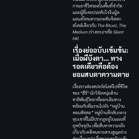
การเอาชีวิตรอดในพื้นที่จำกัด
และผู้ที่เคยประทับใจในมู้ด
แอนด์โทนความกดดันจิตตก
สไตล์เดียวกับ
The Ritual
,
The
Medium (ร่างทรง)
หรือ
Silent
Hill
เรื่องย่อฉบับเข้มข้น:
เมื่อผีบังตา… ทาง
รอดเดียวคือต้อง
ยอมสบตาความตาย
เรื่องราวส่องสปอร์ตไลท์ไปที่ชีวิต
ของ
“ธีร์”
นักวิจัยหนุ่มด้าน
ชาติพันธุ์วิทยาที่ออกเดินทาง
พร้อมกับทีมงานไปยัง “หมู่บ้าน
ดอนสัตตะ” หมู่บ้านลึกลับกลาง
หุบเขาที่ไม่มีปรากฏอยู่ในแผนที่
ยุคปัจจุบัน เพื่อสืบหาความจริง
เกี่ยวกับคดีคนหายสาบสูญอย่าง
ต่อเนื่อง ทว่าเมื่อพวกเขาก้าวเท้า