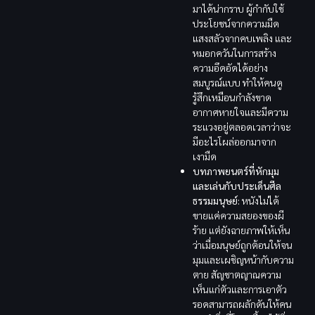
มาได้น่ากราบ ผู้กำกับใช้
ประโยชน์จากความมืด
แสงสลัวจากคบเพลิง และ
หมอกควันในการสร้าง
ความอึดอัดได้อย่าง
สมบูรณ์แบบ ทำให้คนดู
รู้สึกเหมือนกำลังขาด
อากาศหายใจและมีความ
ระแวงอยู่ตลอดเวลาว่าจะ
มีอะไรโผล่ออกมาจาก
เงามืด
บทภาพยนตร์ที่หักมุม
และเล่นกับประเด็นศีล
ธรรมมนุษย์:
หนังไม่ได้
ขายแค่ความสยองของผี
ร้าย แต่ยังฉายภาพให้เห็น
ว่าเมื่อมนุษย์ถูกต้อนให้จน
มุมและเผชิญหน้ากับความ
ตาย สัญชาตญาณความ
เห็นแก่ตัวและการเอาตัว
รอดสามารถผลักดันให้คน