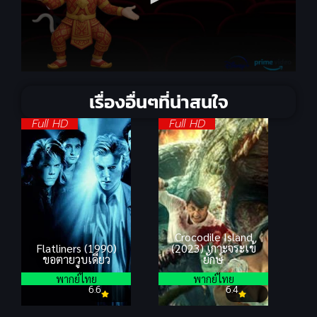
เรื่องอื่นๆที่น่าสนใจ
Full HD
Full HD
Crocodile Island
Flatliners (1990)
(2023) เกาะจระเข้
ขอตายวูบเดียว
ยักษ์
พากย์ไทย
พากย์ไทย
6.6
6.4