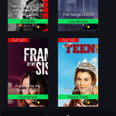
Vengeance ปฏิบัติ
การเดือดเลือดล้าง
เลือด (2026)
The Gorge (2025)
พากย์ไทย
Soundtrack
6.5
6.7
Full HD
Full HD
Framed by My
Sister (2022)
Teen Spirit (2011)
Soundtrack
Sound Track
4.8
5.4