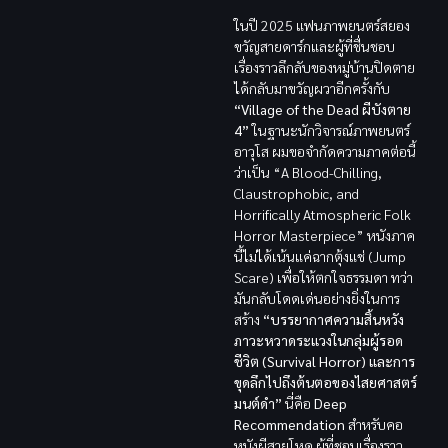
ในปี 2025 แฟนภาพยนตร์สยอง
ขวัญสายดาร์กและผู้ที่ชื่นชอบ
เรื่องราวลึกลับของหมู่บ้านปิดตาย
ได้กลับมาขวัญผวาอีกครั้งกับ
“Village of the Dead ผีบังตาย
4”
ในฐานะนักวิจารณ์ภาพยนตร์
อาวุโส ผมขอจำกัดความภาคต่อนี้
ว่าเป็น “A Blood-Chilling,
Claustrophobic, and
Horrifically Atmospheric Folk
Horror Masterpiece” หนังภาค
นี้ไม่ได้เน้นแค่ฉากตุ้งแช่ (Jump
Scare) เพื่อให้ตกใจธรรมดา ทว่า
มันกลับโดดเด่นอย่างยิ่งในการ
สร้าง
“บรรยากาศความสิ้นหวัง
ภาวะหวาดระแวงในกลุ่มผู้รอด
ชีวิต (Survival Horror) และการ
ขุดลึกไปถึงต้นตอของไสยศาสตร์
มนต์ดำ”
นี่คือ
Deep
Recommendation
สำหรับคอ
หนังผีสายโหด ผู้ที่ชอบเรื่องราว