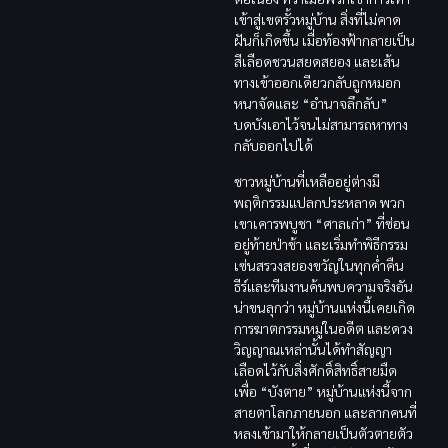
เข้าสู่เขตรั้วหมู่บ้าน สิ่งที่ไม่คาด
ฝันก็เกิดขึ้น เมื่อท้องฟ้ากลายเป็น
สีเลือดชวนสยดสยอง และเส้น
ทางเข้าออกเดียวกลับถูกหมอก
หนาจัดและ “อำนาจลึกลับ”
บดบังเอาไว้จนไม่สามารถหาทาง
กลับออกไปได้
ชาวหมู่บ้านที่เหลืออยู่ต่างมี
พฤติกรรมแปลกประหลาด พวก
เขาเคารพบูชา “ศาลเก่า” ที่ซ่อน
อยู่ท้ายป่าช้า และเริ่มทำพิธีกรรม
เซ่นสรวงสยองขวัญในทุกค่ำคืน
ธีร์และทีมงานค้นพบความจริงอัน
น่าขนลุกว่า หมู่บ้านแห่งนี้เคยเกิด
การฆาตกรรมหมู่ในอดีต และดวง
วิญญาณเหล่านั้นได้ทำสัญญา
เลือดไว้กับสิ่งศักดิ์สิทธิ์สายมืด
เพื่อ “บังตาย” หมู่บ้านแห่งนี้จาก
สายตาโลกภายนอก และลากคนที่
หลงเข้ามาให้กลายเป็นตัวตายตัว