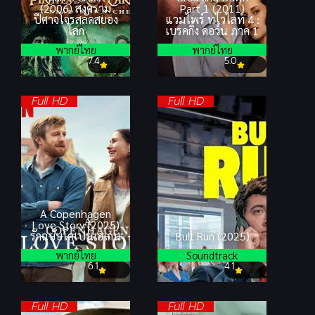
(2006) สงคราม
Part 1 (2011)
ปีศาจโจรสลัดสยอง
แวมไพร์ ทไวไลท์ 4 :
โลก
เบรคกิ้ง ดอว์น ภาค 1
พากย์ไทย
พากย์ไทย
7.4
5.0
Full HD
Full HD
A Copenhagen
Love Story (2025)
รักฉบับโคเปนเฮเกน
Bull Run (2025)
พากย์ไทย
Soundtrack
6.1
4.1
Full HD
Full HD