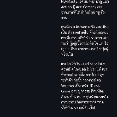
HD/Master
ได้ที่นี่
หนังน่าดู
แนว
Action บู๊
และ
Comedy ตลก
จากเกาหลีใต้ กำกับโดย
รยู ซึง-
วาน
ดูหนัง
ซอ โด-ชอล
(
ฮวัง จอง-มิน
)
เป็น
ตำรวจสายสืบ
ที่กัดไม่ปล่อย
เขา
สืบสวนคดีทำร้ายร่างกาย
เขา
พบว่าผู้อยู่เบื้องหลังคือ
โจ แท-โอ
(
ยู อา-อิน
)
ทายาทเศรษฐี
หนุ่มผู้
หยิ่งยโส
แท-โอ
ใช้เงินและอำนาจปกปิด
ความผิด
โด-ชอล
ไม่ยอมแพ้
เขา
ท้าทายอำนาจมืด
การไล่ล่า
สุด
ระห่ำจึงเกิดขึ้นกลางกรุงโซล
Veteran
เป็น
หนัง HD
แนว
Crime อาชญากรรม
ที่สะท้อน
สังคม
ห้ามพลาด
ดูหนังย้อนหลัง
การปะทะเดือดระหว่างตำรวจ
น้ำดีกับคนรวยนิสัยเสีย!