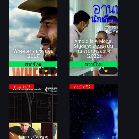
Arnold Is A Model
Student อานนเป็น
Wheeler คนข้ามฝัน
นักเรียนตัวอย่าง
(2017)
(2022)
พากย์ไทย
พากย์ไทย
7.0
6.7
Full HD
Full HD
Laurel Canyon