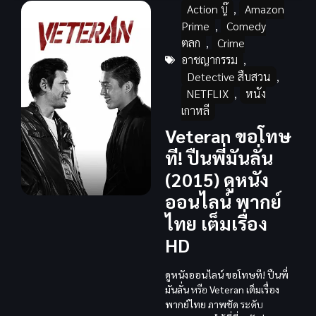
Action บู๊
,
Amazon
Prime
,
Comedy
ตลก
,
Crime
อาชญากรรม
,
Detective สืบสวน
,
NETFLIX
,
หนัง
เกาหลี
Veteran ขอโทษ
ที! ปืนพี่มันลั่น
(2015) ดูหนัง
ออนไลน์ พากย์
ไทย เต็มเรื่อง
HD
ดูหนังออนไลน์
ขอโทษที! ปืนพี่
มันลั่น
หรือ
Veteran
เต็มเรื่อง
พากย์ไทย
ภาพชัด
ระดับ