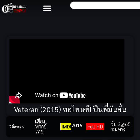
Veteran (2015) ขอโทษที! ปืนพี่มันลั่น
เสียง
รับ
2,465
2015
พากย์
IMDb
Full HD
ปีที่ฉาย
7.0
ชม
ครั้ง
ไทย