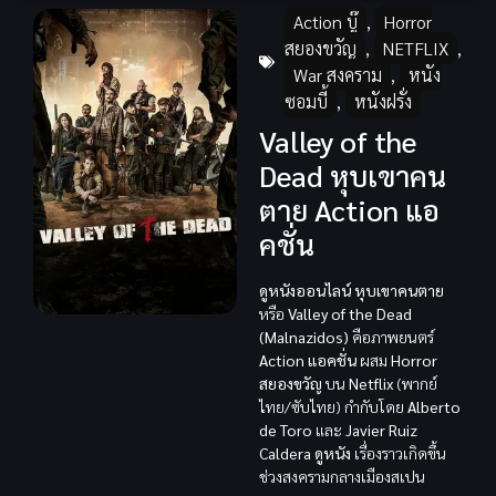
Action บู๊
,
Horror
สยองขวัญ
,
NETFLIX
,
War สงคราม
,
หนัง
ซอมบี้
,
หนังฝรั่ง
Valley of the
Dead หุบเขาคน
ตาย Action แอ
คชั่น
ดูหนังออนไลน์ หุบเขาคนตาย
หรือ
Valley of the Dead
(Malnazidos)
คือภาพยนตร์
Action แอคชั่น
ผสม
Horror
สยองขวัญ
บน
Netflix
(พากย์
ไทย/ซับไทย) กำกับโดย
Alberto
de Toro
และ
Javier Ruiz
Caldera
ดูหนัง
เรื่องราวเกิดขึ้น
ช่วงสงครามกลางเมืองสเปน