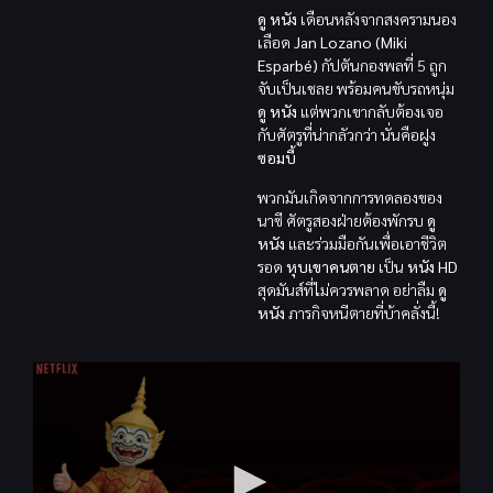
ดู หนัง
เดือนหลังจากสงครามนอง
เลือด
Jan Lozano (Miki
Esparbé)
กัปตันกองพลที่ 5 ถูก
จับเป็นเชลย พร้อมคนขับรถหนุ่ม
ดู หนัง
แต่พวกเขากลับต้องเจอ
กับศัตรูที่น่ากลัวกว่า นั่นคือฝูง
ซอมบี้
พวกมันเกิดจากการทดลองของ
นาซี ศัตรูสองฝ่ายต้องพักรบ
ดู
หนัง
และร่วมมือกันเพื่อเอาชีวิต
รอด
หุบเขาคนตาย
เป็น
หนัง HD
สุดมันส์ที่ไม่ควรพลาด อย่าลืม
ดู
หนัง
ภารกิจหนีตายที่บ้าคลั่งนี้!