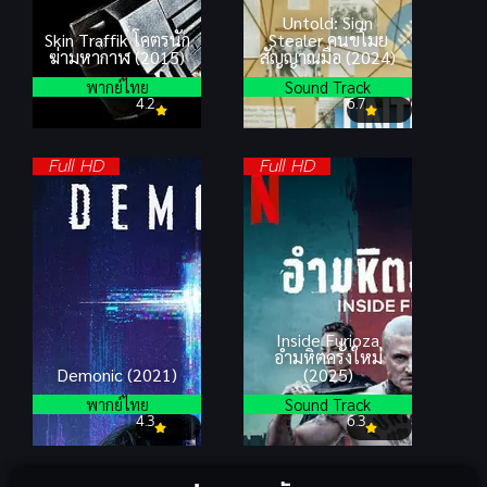
Untold: Sign
Skin Traffik โคตรนัก
Stealer คนขโมย
ฆ่ามหากาฬ (2015)
สัญญาณมือ (2024)
พากย์ไทย
Sound Track
4.2
6.7
Full HD
Full HD
Inside Furioza
อำมหิตครั้งใหม่
Demonic (2021)
(2025)
พากย์ไทย
Sound Track
4.3
6.3