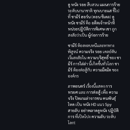
ดู หนัง
รอย
สืบสวน
แผนการร้าย
ระดับนานาชาติ
ทุกเบาะแส
ชี้ไป
ที่
ซามีร์ ฮอร์น
(
ดอน ชีเดล
)
ดู
หนัง
ซามีร์
คือ
อดีตเจ้าหน้าที่
หน่วยปฏิบัติการพิเศษ
เขา
ถูก
สงสัยว่าเป็น
ผู้ก่อการร้าย
ซามีร์
ต้องหลบหนีและหาทาง
พิสูจน์
ความจริง
รอย
เคลย์ตัน
เริ่มสงสัยใน
ความบริสุทธิ์
ของ
ซา
มีร์
การไล่ล่า
นี้เกิดขึ้นทั่วโลก
ซา
มีร์
ต้องต่อสู้กับ
ความมืดมิด
ของ
องค์กร
ภาพยนตร์
เรื่องนี้แสดง
การ
ทรยศ
และ
การต่อสู้
เพื่อ
ความ
จริง
ปิดเกมล่าจารชน คนพันธุ์
โหด
เป็น
หนัง HD
แนว
Spy
สายลับ
อย่าพลาดดูหนัง
ปฏิบัติ
การ
ที่เปิดโปง
ความลับ
ระดับ
โลก!