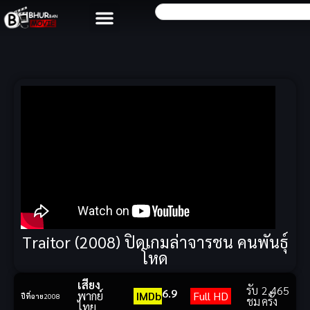
Traitor (2008) ปิดเกมล่าจารชน คนพันธุ์
โหด
เสียง
รับ
2,465
6.9
พากย์
IMDb
Full HD
ปีที่ฉาย
2008
ชม
ครั้ง
ไทย