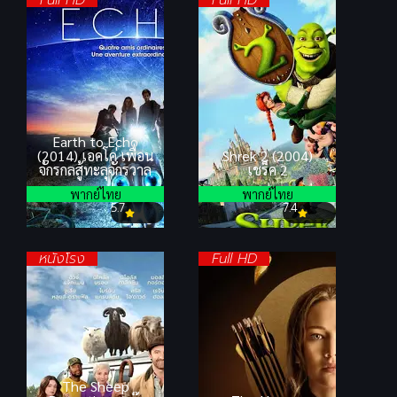
Earth to Echo
(2014) เอคโค่ เพื่อน
Shrek 2 (2004)
จักรกลสู้ทะลุจักรวาล
เชร็ค 2
พากย์ไทย
พากย์ไทย
5.7
7.4
หนังโรง
Full HD
The Sheep