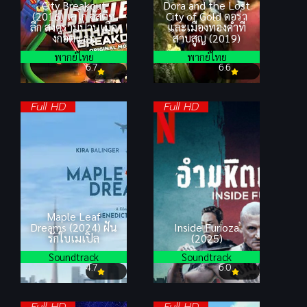
City Breakout
Dora and the Lost
(2016) เลโก้ จัสติซ
City of Gold ดอร่า
ลีก สงครามป่วนเมือ
และเมืองทองคำที่
งก็อตแธม
สาบสูญ (2019)
พากย์ไทย
พากย์ไทย
6.7
6.6
Full HD
Full HD
Maple Leaf
Dreams (2024) ฝัน
Inside Furioza
รักใบเมเปิล
(2025)
Soundtrack
Soundtrack
4.7
6.0
Full HD
Full HD