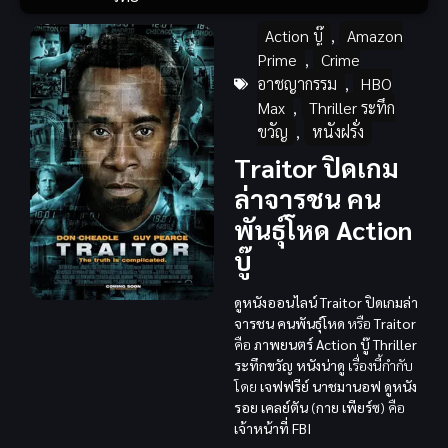
Action บู๊
,
Amazon
Prime
,
Crime
อาชญากรรม
,
HBO
Max
,
Thriller ระทึก
ขวัญ
,
หนังฝรั่ง
Traitor ปิดเกม
ล่าจารชน คน
พันธุ์โหด Action
บู๊
ดูหนังออนไลน์ Traitor ปิดเกมล่า
จารชน คนพันธุ์โหด
หรือ
Traitor
คือ
ภาพยนตร์ Action บู๊
Thriller
ระทึกขวัญ
หนังน่าดู
เรื่องนี้กำกับ
โดย
เจฟฟรีย์ นาชมานอฟ
ดูหนัง
รอย เคลย์ตัน
(
กาย เพียร์ซ
) คือ
เจ้าหน้าที่ FBI