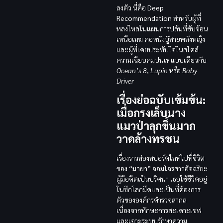
ลงตัว นี่คือ
Deep
Recommendation
สำหรับผู้ที่
หลงใหลในแผนการปล้นที่ซับซ้อน
เหนือเมฆ คอหนังบู๊สายพลังหญิง
และผู้ที่เคยประทับใจในสไตล์
ความเฉียบคมปนเท่แบบเดียวกับ
Ocean’s 8
,
Lupin
หรือ
Baby
Driver
เรื่องย่อฉบับเข้มข้น:
เมื่อกรงเล็บนาง
แมวป่าลุกขึ้นมาก
วาดล้างทรชน
เรื่องราวส่องสปอร์ตไลท์ไปที่ชีวิต
ของ
“มายา”
จอมโจรสาวอัจฉริยะ
ผู้มีอดีตเป็นปริศนา เธอใช้ชีวิตอยู่
ในซีกโลกมืดและเป็นที่ต้องการ
ตัวขององค์กรตำรวจสากล
เนื่องจากทักษะการสะเดาะเซฟ
และเจาะระบบรักษาความ