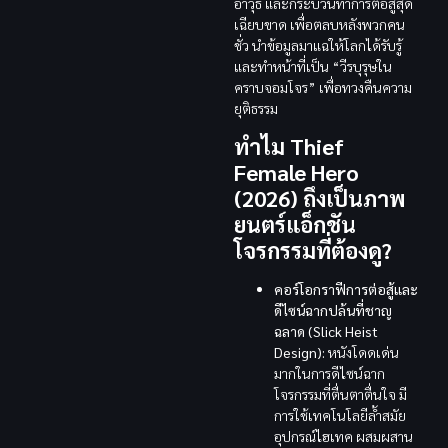
อาวุธ และกระบวนท่าการต่อสู้สุด
เฉียบขาด เพื่อตลบหลังพวกคน
ชั่ว นำข้อมูลมาแฉให้โลกได้รับรู้
และทำหน้าที่เป็น “วีรบุรุษใน
คราบจอมโจร” เพื่อทวงคืนความ
ยุติธรรม
ทำไม Thief
Female Hero
(2026) ถึงเป็นภาพ
ยนตร์แอ็กชัน
โจรกรรมที่ต้องดู?
คอร์โอกราฟีการต่อสู้และ
ดีไซน์ฉากปล้นที่ชาญ
ฉลาด (Slick Heist
Design):
หนังโดดเด่น
มากในการดีไซน์ฉาก
โจรกรรมที่ตื่นตาตื่นใจ มี
การใช้เทคโนโลยีล้ำสมัย
อุปกรณ์ไฮเทค ผสมผสาน