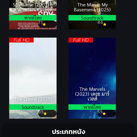
Spy Game (2001) คู่
The Man in My
ล่าฝ่าพรมแดนเดือด
Basement (2025)
พากย์ไทย
Soundtrack
7.1
4.6
Full HD
Full HD
The Marvels
(2023) เดอะ มาร์
The Choral (2025)
เวลส์
Soundtrack
พากย์ไทย
6.5
5.5
ประเภทหนัง