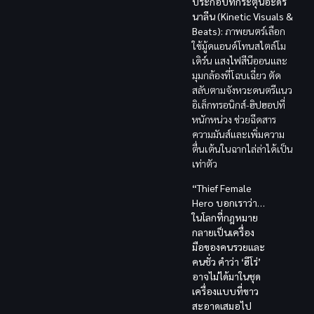
ประกอบที่กระตุ้นอะดรี
นาลีน (Kinetic Visuals &
Beats):
ภาพยนตร์เลือก
ใช้มู้ดแอนด์โทนสไตล์โม
เดิร์น แสงไฟสีนีออนและ
มุมกล้องที่โฉบเฉี่ยว ตัด
สลับตามจังหวะดนตรีแนว
อิเล็กทรอนิกส์-ฮิปฮอปที่
หนักหน่วง ช่วยฉีดสาร
ความมันส์และเพิ่มความ
ตื่นเต้นในฉากไล่ล่าได้เป็น
เท่าตัว
“Thief Female
Hero บอกเราว่า…
ในโลกที่กฎหมาย
กลายเป็นเครื่อง
มือของคนรวยและ
คนชั่ว คำว่า ‘ฮีโร่’
อาจไม่ได้มาในชุด
เครื่องแบบที่ขาว
สะอาดเสมอไป