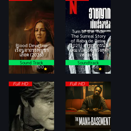
Turn of the Tide
The Surreal Story
of Rabo de Peixe
Blood Devotion
(2025) อาชญากรน้ำ
เรือนอาถรรพ์บูชา
เค็ม เปิดเรื่องจริงสุด
เลือด (2026)
เหลือเชื่อ
Sound Track
Soundtrack
10.0
6.6
Full HD
Full HD