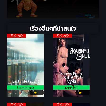
เรื่องอื่นๆที่น่าสนใจ
Full HD
Full HD
Karinyo Brutal
(2024) คารินโย
Last mile (2024)
บรูทัล
Soundtrack
พากย์ไทย
6.0
6.1
Full HD
Full HD