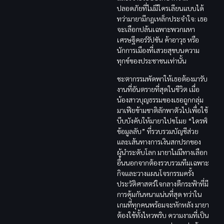
ปลอดภัยที่ไม่มีใครเลียนแบบได้
ทว่ามายามีกฎเหล็กประจำใจ: เธอ
จะเลือกปล้นเฉพาะพวกมหา
เศรษฐีคอร์รัปชัน ค้าอาวุธ หรือ
นักการเมืองที่เสวยสุขบนความ
ทุกข์ของประชาชนเท่านั้น
ชะตากรรมพัดพาให้เธอต้องมารับ
งานที่อันตรายที่สุดในชีวิต เมื่อ
น้องสาวบุญธรรมของเธอถูกกลุ่ม
มาเฟียข้ามชาติลักพาตัวไปเพื่อใช้
บีบบังคับให้มายาไปขโมย “ไดรฟ์
ข้อมูลลับ” ที่รวบรวมบัญชีส่วย
และเส้นทางการเงินสกปรกของ
ผู้นำระดับโลก มายาไม่มีทางเลือก
อื่นนอกจากต้องรวบรวมทีมเฉพาะ
กิจและวางแผนโจรกรรมครั้ง
ประวัติศาสตร์ใจกลางตึกระฟ้าที่มี
การคุ้มกันหนาแน่นที่สุด ทว่าใน
เกมที่ทุกคนพร้อมจะหักหลัง มายา
ต้องใช้ทั้งไหวพริบ ความงามที่เป็น