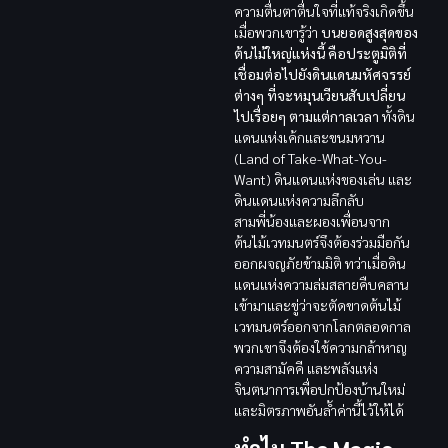
ความตื่นตาตื่นใจที่แท้จริงเกิดขึ้น
เมื่อพวกเขารู้ว่า
บนยอดสูงสุดของ
ต้นไม้ใหญ่แห่งนี้ คือประตูมิติที่
เชื่อมต่อไปยังดินแดนมหัศจรรย์
ต่างๆ ที่จะหมุนเวียนสับเปลี่ยน
ไปเรื่อยๆ ตามแต่กาลเวลา
ทั้งดิน
แดนแห่งเค้กและขนมหวาน
(Land of Take-What-You-
Want) ดินแดนแห่งของเล่น และ
ดินแดนแห่งความลึกลับ
สามพี่น้องและผองเพื่อนจาก
ต้นไม้เวทมนตร์จึงต้องร่วมมือกัน
ออกผจญภัยข้ามมิติ ทว่าเมื่อดิน
แดนแห่งความล่มสลายคืบคลาน
เข้ามาและขู่ว่าจะตัดขาดต้นไม้
เวทมนตร์ออกจากโลกตลอดกาล
พวกเขาจึงต้องใช้ความกล้าหาญ
ความสามัคคี และพลังแห่ง
จินตนาการเพื่อปกป้องบ้านใหม่
และมิตรภาพอันล้ำค่านี้ไว้ให้ได้