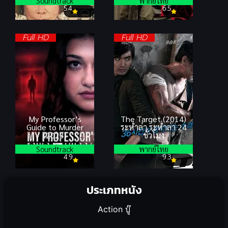
Soundtrack
พากย์ไทย
5.4
6.5
Full HD
Full HD
My Professor’s
The Target (2014)
Guide to Murder
ระห่ำล่า ระห่ำล่า 24
(2023)
ชั่วโมง
Soundtrack
พากย์ไทย
4.9
9.3
ประเภทหนัง
Action บู๊