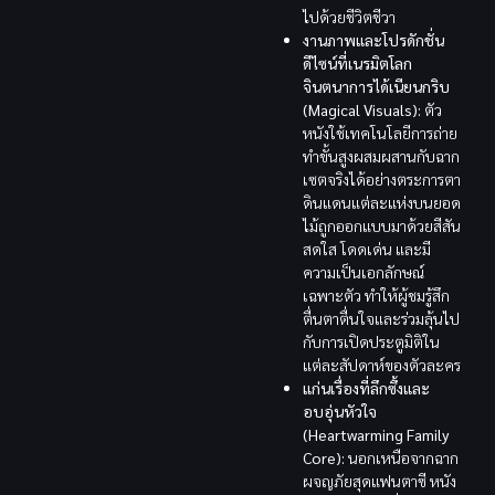
ไปด้วยชีวิตชีวา
งานภาพและโปรดักชั่น
ดีไซน์ที่เนรมิตโลก
จินตนาการได้เนียนกริบ
(Magical Visuals):
ตัว
หนังใช้เทคโนโลยีการถ่าย
ทำขั้นสูงผสมผสานกับฉาก
เซตจริงได้อย่างตระการตา
ดินแดนแต่ละแห่งบนยอด
ไม้ถูกออกแบบมาด้วยสีสัน
สดใส โดดเด่น และมี
ความเป็นเอกลักษณ์
เฉพาะตัว ทำให้ผู้ชมรู้สึก
ตื่นตาตื่นใจและร่วมลุ้นไป
กับการเปิดประตูมิติใน
แต่ละสัปดาห์ของตัวละคร
แก่นเรื่องที่ลึกซึ้งและ
อบอุ่นหัวใจ
(Heartwarming Family
Core):
นอกเหนือจากฉาก
ผจญภัยสุดแฟนตาซี หนัง