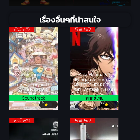
เรื่องอื่นๆที่น่าสนใจ
Full HD
Full HD
Sumikkogurashi
Baki Hanma VS
The Patched Up
Kengan Ashura ฮัน
Toy Factory in the
มะ บากิ ปะทะ กำปั้น
Woods (2023)
อสูร โทคะตะ (2024)
Soundtrack
พากย์ไทย
6.5
5.7
Full HD
Full HD