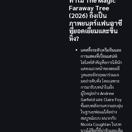
ทำไม The Magic
Faraway Tree
(2026) ถึงเป็น
ภาพยนตร์แฟนตาซี
ที่ยอดเยี่ยมและขึ้น
หิ้ง?
แคสติ้งระดับดรีมทีมและ
การแสดงที่เปี่ยมเสน่ห์:
ไฮไลท์สำคัญคือการได้นัก
แสดงแถวหน้าของฮอลลี
วูดและอังกฤษมาร่วมแจ
มอย่างคับคั่ง โดยเฉพาะ
การมารับบทนำในฝั่ง
ผู้ใหญ่อย่าง
Andrew
Garfield
และ
Claire Foy
ที่มอบพลังงานความอบอุ่น
ในฐานะพ่อแม่ได้อย่าง
สมบูรณ์แบบ ผนวกกับ
Nicola Coughlan
ในบท
นางไม้ซิลกี้ที่น่ารักและเต็ม