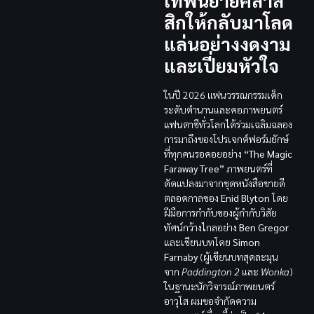
เทพนิยายคลาส
สิกให้กลับมาโลด
แล่นอย่างงดงาม
และเปี่ยมหัวใจ
ในปี 2026 แฟนวรรณกรรมเด็ก
ระดับตำนานและคอภาพยนตร์
แฟนตาซีทั่วโลกได้ร่วมเฉลิมฉลอง
การมาถึงของโปรเจกต์ฟอร์มยักษ์
ที่ทุกคนรอคอยอย่าง
“The Magic
Faraway Tree”
ภาพยนตร์ที่
ดัดแปลงมาจากชุดหนังสือขายดี
ตลอดกาลของ
Enid Blyton
โดย
ฝีมือการกำกับของผู้กำกับวิสัย
ทัศน์กว้างไกลอย่าง
Ben Gregor
และเขียนบทโดย
Simon
Farnaby
(ผู้เขียนบทสุดละมุน
จาก
Paddington 2
และ
Wonka
)
ในฐานะนักวิจารณ์ภาพยนตร์
อาวุโส ผมขอจำกัดความ