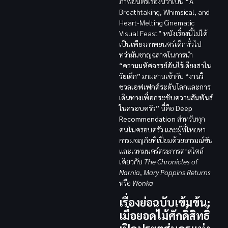
ภาพยนตร์เรื่องนี้ว่าเป็น “A
Breathtaking, Whimsical, and
Heart-Melting Cinematic
Visual Feast” หนังเรื่องนี้ไม่ได้
เป็นเพียงภาพยนตร์เด็กทั่วไป
ทว่ามันชาญฉลาดในการนำ
“ความมหัศจรรย์อันไร้เดียงสาใน
วัยเด็ก”
มาผสานเข้ากับ
“งานวิ
ชวลเอฟเฟกต์ระดับโลกและการ
เดินทางเพื่อกระชับความสัมพันธ์
ในครอบครัว”
นี่คือ
Deep
Recommendation
สำหรับทุก
คนในครอบครัว และผู้ที่โหยหา
การผจญภัยที่เปี่ยมด้วยอารมณ์ขัน
และเวทมนตร์ตระการตาสไตล์
เดียวกับ
The Chronicles of
Narnia
,
Mary Poppins Returns
หรือ
Wonka
เรื่องย่อฉบับเข้มข้น:
เมื่อยอดไม้ศักดิ์สิทธิ์