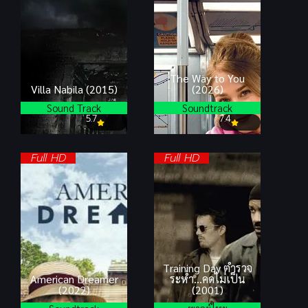
The Way to You
Villa Nabila (2015)
(2026)
Sound Track
Soundtrack
5.7
7.4
Full HD
Full HD
Training Day ตำรวจ
American Dreamer
ระห่ำ…คดไม่เป็น
(2022)
(2001)