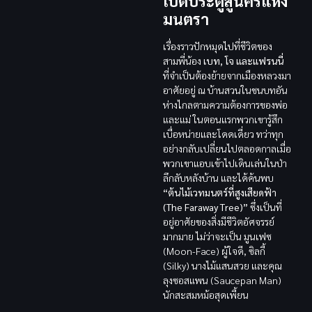
เปิดประตูสู่นครแห่ง
มนตรา
เรื่องราวปักหมุดไปที่ชีวิตของ
สามพี่น้อง
เบท, โจ และแฟรนนี่
ที่จำเป็นต้องย้ายจากเมืองหลวงมา
อาศัยอยู่ ณ บ้านสวนในชนบทอัน
ห่างไกลตามความต้องการของพ่อ
และแม่ ในตอนแรกพวกเขารู้สึก
เบื่อหน่ายและโดดเดี่ยว ทว่าทุก
อย่างกลับเปลี่ยนไปตลอดกาลเมื่อ
พวกเขาแอบเข้าไปเดินเล่นในป่า
ลึกลับหลังบ้าน และได้ค้นพบ
“ต้นไม้เวทมนตร์ที่สูงเสียดฟ้า
(The Faraway Tree)”
ซึ่งเป็นที่
อยู่อาศัยของสิ่งมีชีวิตอัศจรรย์
มากมาย ไม่ว่าจะเป็น มูนเฟซ
(Moon-Face) ผู้ใจดี, ซิลกี้
(Silky) นางไม้แสนสวย และคุณ
ลุงซอสแพน (Saucepan Man)
นักสะสมหม้อสุดเพี้ยน