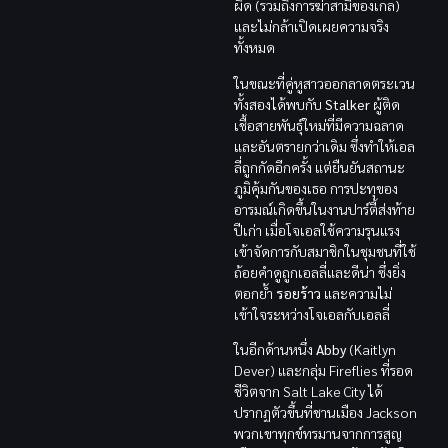
ผิด (รวมถึงการฆ่าสามีของเกล)
และไม่กล้าเปิดเผยความจริง
ทั้งหมด
ในขณะที่คู่หูสาวออกลาดตระเวน
ทั้งสองได้พบกับ
Stalker
ผู้ติด
เชื้อสายพันธุ์ใหม่ที่มีความฉลาด
และอันตรายกว่าเดิม ซึ่งทำให้เอล
ลี่ถูกกัดอีกครั้ง แต่ยืนยันสถานะ
ภูมิคุ้มกันของเธอ การปะทุของ
อารมณ์เกิดขึ้นในงานปาร์ตี้ส่งท้าย
ปีเก่า เมื่อโจเอลใช้ความรุนแรง
เข้าจัดการกับสมาชิกในชุมชนที่ใช้
ถ้อยคำดูถูกเอลลี่และดีน่า ซึ่งยิ่ง
ตอกย้ำ
รอยร้าว
และความไม่
เข้าใจระหว่างโจเอลกับเอลลี่
ในอีกด้านหนึ่ง
Abby
(Kaitlyn
Dever) และกลุ่ม Fireflies ที่รอด
ชีวิตจาก Salt Lake City ได้
ปรากฏตัวขึ้นที่ชานเมือง Jackson
พวกเขาทุกข์ทรมานจากการสูญ