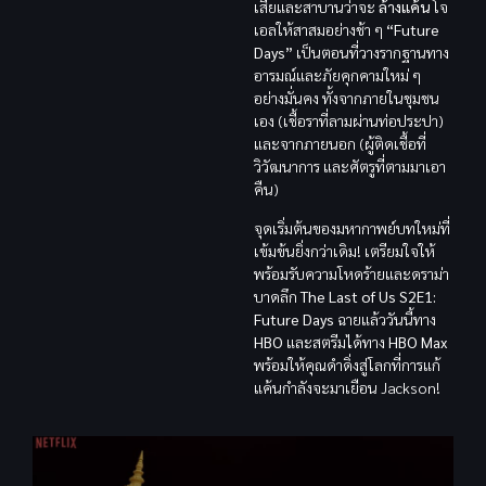
เสียและสาบานว่าจะ
ล้างแค้น
โจ
เอลให้สาสมอย่างช้า ๆ
“Future
Days”
เป็นตอนที่วางรากฐานทาง
อารมณ์และภัยคุกคามใหม่ ๆ
อย่างมั่นคง ทั้งจากภายในชุมชน
เอง (เชื้อราที่ลามผ่านท่อประปา)
และจากภายนอก (ผู้ติดเชื้อที่
วิวัฒนาการ และศัตรูที่ตามมาเอา
คืน)
จุดเริ่มต้นของมหากาพย์บทใหม่ที่
เข้มข้นยิ่งกว่าเดิม! เตรียมใจให้
พร้อมรับความโหดร้ายและดราม่า
บาดลึก
The Last of Us S2E1:
Future Days
ฉายแล้ววันนี้ทาง
HBO
และสตรีมได้ทาง
HBO Max
พร้อมให้คุณดำดิ่งสู่โลกที่การแก้
แค้นกำลังจะมาเยือน Jackson!