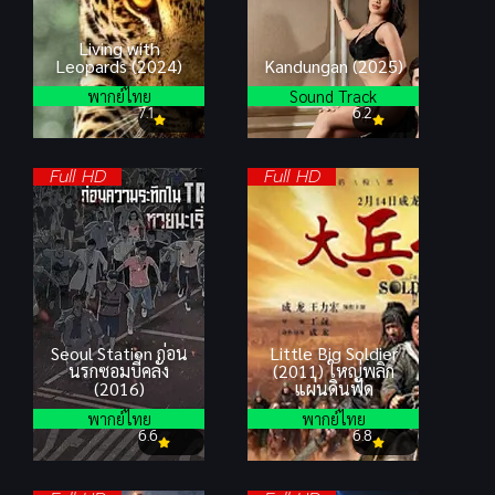
Living with
Leopards (2024)
Kandungan (2025)
พากย์ไทย
Sound Track
7.1
6.2
Full HD
Full HD
Seoul Station ก่อน
Little Big Soldier
นรกซอมบี้คลั่ง
(2011) ใหญ่พลิก
(2016)
แผ่นดินฟัด
พากย์ไทย
พากย์ไทย
6.6
6.8