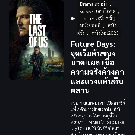
Drama ดราม่า
,
survival เอาตัวรอด
,
Thriller ระทึกขวัญ
,
หนังซอมบี้
,
หนัง
ฝรั่ง
,
หนังใหม่2023
Future Days:
จุดเริ่มต้นของ
บาดแผล เมื่อ
ความจริงค้างคา
และแรงแค้นคืบ
คลาน
ตอน
“Future Days”
เปิดฉากซีซั่
นที่ 2 ด้วยการข้ามเวลาไป
ห้าปี
หลังเหตุการณ์สังหารหมู่ที่โรง
พยาบาล Fireflies ใน Salt Lake
City โดยเผยให้เห็นชีวิตใหม่ที่
สงบเงียบแต่เปราะบางของ
โจเอล