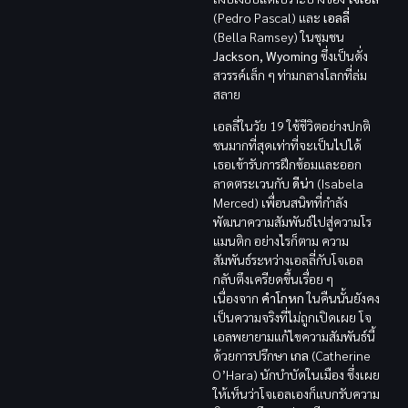
(Pedro Pascal) และ
เอลลี่
(Bella Ramsey) ในชุมชน
Jackson, Wyoming
ซึ่งเป็นดั่ง
สวรรค์เล็ก ๆ ท่ามกลางโลกที่ล่ม
สลาย
เอลลี่ในวัย
19
ใช้ชีวิตอย่างปกติ
ชนมากที่สุดเท่าที่จะเป็นไปได้
เธอเข้ารับการฝึกซ้อมและออก
ลาดตระเวนกับ
ดีน่า
(Isabela
Merced) เพื่อนสนิทที่กำลัง
พัฒนาความสัมพันธ์ไปสู่ความโร
แมนติก อย่างไรก็ตาม ความ
สัมพันธ์ระหว่างเอลลี่กับโจเอล
กลับตึงเครียดขึ้นเรื่อย ๆ
เนื่องจาก
คำโกหก
ในคืนนั้นยังคง
เป็นความจริงที่ไม่ถูกเปิดเผย โจ
เอลพยายามแก้ไขความสัมพันธ์นี้
ด้วยการปรึกษา
เกล
(Catherine
O’Hara) นักบำบัดในเมือง ซึ่งเผย
ให้เห็นว่าโจเอลเองก็แบกรับความ