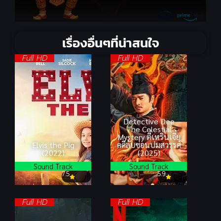
เรื่องอื่นๆที่น่าสนใจ
Full HD
Full HD
Detective Dee
The Celestial
Mystery ตี๋เหรินเจี๋ย
Elvis the Pig
คดีลับซ่อนปมสวรรค์
(2022)
(2025)
Sound Track
Sound Track
7.5
5.9
Full HD
Full HD