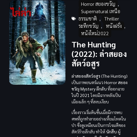
Horror สยองขวัญ
,
Supernatural เหนือ
ธรรมชาติ
,
Thriller
ระทึกขวัญ
,
หนังฝรั่ง
,
หนังใหม่2022
The Hunting
(2022): ล่าสยอง
สัตว์อสูร
ล่าสยองสัตว์อสูร (The Hunting)
เป็นภาพยนตร์แนว
Horror สยอง
ขวัญ Mystery ลึกลับ
ที่ออกฉาย
ในปี
2021
โดยมีฉากหลังเป็น
เมืองเล็ก ๆ ที่สงบเงียบ
เรื่องราวเริ่มต้นขึ้นเมื่อมีการพบ
ศพที่ถูกทำลายอย่างเหี้ยมโหดใน
ป่า ซึ่งดูเหมือนเป็นการโจมตีของ
สัตว์ร้ายลึกลับ ทำให้
นักสืบ
ผู้