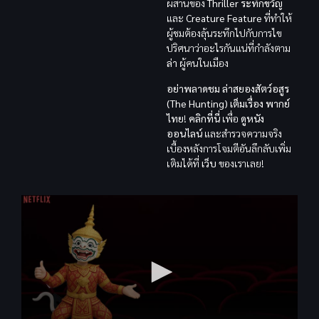
ผสานของ
Thriller ระทึกขวัญ
และ
Creature Feature
ที่ทำให้
ผู้ชมต้องลุ้นระทึกไปกับการไข
ปริศนาว่าอะไรกันแน่ที่กำลังตาม
ล่า
ผู้คนในเมือง
อย่าพลาดชม
ล่าสยองสัตว์อสูร
(The Hunting) เต็มเรื่อง พากย์
ไทย
!
คลิกที่นี่
เพื่อ
ดูหนัง
ออนไลน์
และสำรวจความจริง
เบื้องหลังการโจมตีอันลึกลับเพิ่ม
เติมได้ที่
เว็บ
ของเราเลย!