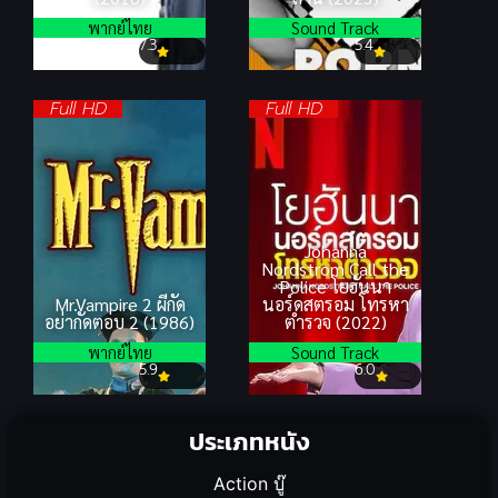
พากย์ไทย
Sound Track
7.3
5.4
Full HD
Full HD
Johanna
Nordstrom Call the
Police โยฮันนา
Mr.Vampire 2 ผีกัด
นอร์ดสตรอม โทรหา
อย่ากัดตอบ 2 (1986)
ตำรวจ (2022)
พากย์ไทย
Sound Track
5.9
6.0
ประเภทหนัง
Action บู๊