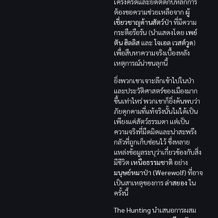
เคร่งครัดและยึดติดกับหลักการ
ต้องขอความช่วยเหลือจาก
ผู้
เชี่ยวชาญด้านสัตว์ป่า
ที่มีความ
กระตือรือร้น (นำแสดงโดย
เพย์
ตัน ฮิลลิส
และ
โจเอล เวสต์วูด
)
เพื่อสืบหาความจริงเบื้องหลัง
เหตุการณ์น่าขนลุกนี้
ยิ่งพวกเขาเจาะลึกเข้าไปในป่า
และประวัติศาสตร์ของเมืองมาก
ขึ้นเท่าไหร่ พวกเขาก็ยิ่งค้นพบว่า
ภัยคุกคามที่แท้จริงนั้นไม่ได้เป็น
เพียงแค่สัตว์ธรรมดา แต่เป็น
ความจริงที่มืดมิดและน่าสะพรึง
กลัวที่ถูกเก็บซ่อนไว้ ซึ่งหลาย
แหล่งข้อมูลระบุว่าเกี่ยวข้องกับสิ่ง
มีชีวิต
เหนือธรรมชาติ
อย่าง
มนุษย์หมาป่า (Werewolf)
ที่อาจ
เป็นสาเหตุของการ
ล่าสยอง
ใน
ครั้งนี้
The Hunting
นำเสนอการผสม