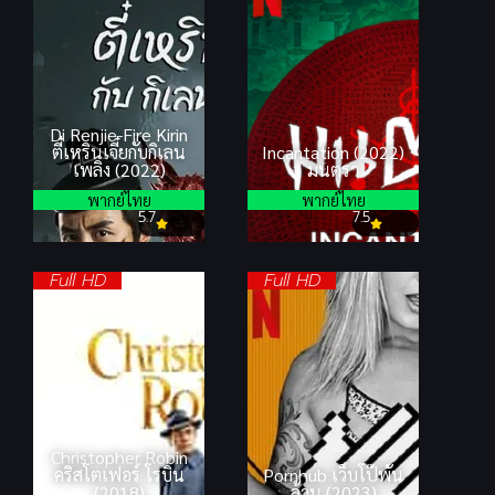
Di Renjie-Fire Kirin
ตี๋เหรินเจี๋ยกับกิเลน
Incantation (2022)
เพลิง (2022)
มนตรา
พากย์ไทย
พากย์ไทย
5.7
7.5
Full HD
Full HD
Christopher Robin
คริสโตเฟอร์ โรบิน
Pornhub เว็บโป๊พัน
(2018)
ล้าน (2023)