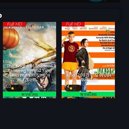
จ
Full HD
Full HD
The Knight of Shadows
Between Yin and Yang
โคตรพยัคฆ์หยินหยาง
Juno (2007) จูโน่ โจ๋ป่อง
(2019)
ใจเกินร้อย
5.0
7.4
พากย์ไทย
พากย์ไทย