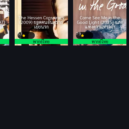
The Hessen Conspiracy
Come See Me in the
97)
(2009) ยอดคนอันตราย
Good Light (2025) แสง
ัง
เย้ยนรก
แห่งความทรงจำ
5.3
7.9
พากย์ไทย
พากย์ไทย