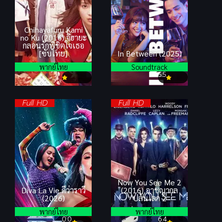
Chihayafuru Kami
no Ku (2016) จิฮายะ
กลอนรักพิชิตใจเธอ
[ซับไทย]
In Between (2025)
พากย์ไทย
Soundtrack
5.5
Full HD
Full HD
Now You See Me 2
Diva La Vie ดีว่าราวี
(2016) อาชญากล
(2026)
ปล้นโลก 2
พากย์ไทย
พากย์ไทย
0.0
6.4