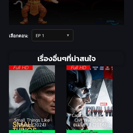
▼
เลือกตอน:
เรื่องอื่นๆที่น่าสนใจ
Full HD
Full HD
Captain America :
Small Things Like
Civil War กัปตัน
These (2024)
อเมริกา 3 (2016)
Soundtrack
พากย์ไทย