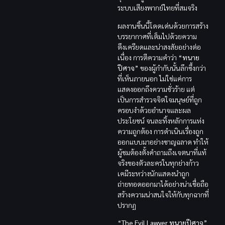
ระบบเสียงพากย์ไทยที่สมจริง
ผลงานชิ้นนี้โดดเด่นด้วยการสร้าง
บรรยากาศที่เต็มไปด้วยความ
ตึงเครียดและน่าสงสัยอย่างต่อ
เนื่อง การตีความคำว่า “
ทนาย
ปีศาจ
” ของผู้กำกับนั้นลึกซึ้งกว่า
ที่เห็นภายนอก ไม่ใช่แค่การ
แสดงออกถึงความชั่วร้าย แต่
เป็นการสำรวจจิตใจมนุษย์ที่ถูก
ครอบงำด้วยอำนาจและผล
ประโยชน์ จนละทิ้งหลักการแห่ง
ความถูกต้อง การดำเนินเรื่องถูก
ออกแบบมาอย่างชาญฉลาด ทำให้
ผู้ชมต้องตั้งคำถามถึงเจตนาที่แท้
จริงของตัวละครในทุกย่างก้าว
เคมีระหว่างนักแสดงนำถูก
ถ่ายทอดออกมาได้อย่างน่าเชื่อถือ
สร้างความน่าสนใจให้กับทุกฉากที่
ปรากฏ
“
The Evil Lawyer
ทนายปีศาจ
”