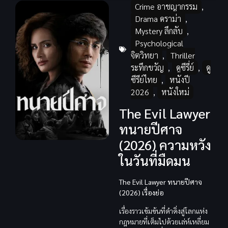
Crime อาชญากรรม
,
Drama ดราม่า
,
Mystery ลึกลับ
,
Psychological
จิตวิทยา
,
Thriller
ระทึกขวัญ
,
ดูซีรี่ย์
,
ดู
ซีรีย์ไทย
,
หนังปี
2026
,
หนังใหม่
The Evil Lawyer
ทนายปีศาจ
(2026) ความหวัง
ในวันที่มืดมน
The Evil Lawyer ทนายปีศาจ
(2026) เรื่องย่อ
เรื่องราวเข้มข้นที่ดำดิ่งสู่โลกแห่ง
กฎหมายที่เต็มไปด้วยเล่ห์เหลี่ยม