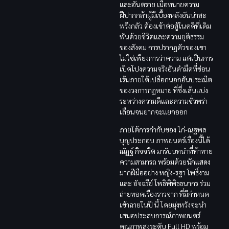
และอันตราย เมื่อทนายความ
ฝีปากกล้าผู้มีเบื้องหลังอันน่าสะ
พรึงกลัว ต้องเข้าต่อสู้ในคดีที่เดิม
พันด้วยชีวิตและความยุติธรรม
ของสังคม การปรากฏตัวของเขา
ไม่ใช่เพียงการว่าความ แต่เป็นการ
เปิดโปงความจริงอันดำมืดที่ซ่อน
เร้นภายใต้เปลือกนอกอันประณีต
ของวงการกฎหมาย ที่ซึ่งเส้นแบ่ง
ระหว่างความดีและความชั่วพร่า
เลือนจนยากจะแยกออก
ภายใต้การกำกับของ ไก่-ณฐพล
บุญประกอบ ภาพยนตร์เรื่องนี้ได้
ณัฏฐ์ กิจจริต
มารับบทนำที่ท้าทาย
ความสามารถ พร้อมด้วย
นักแสดง
มากฝีมืออย่าง หญิง-รฐา โพธิ์งาม
และ อัจฉรีย์ โพธิพิพิธธนากร ร่วม
ถ่ายทอดเรื่องราวจาก ที่มีกำหนด
เข้าฉายในปี นี้ โดยมุ่งหวังจะนำ
เสนอประสบการณ์ภาพยนตร์
คุณภาพสูงระดับ Full HD พร้อม