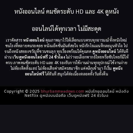
หนังออนไลน์ คมชัดระดับ HD และ 4K ดูหนัง
ออนไลน์ได้ทุกเวลา ไม่มีสะดุด
เราคัดสรร
หนังออนไลน์
คุณภาพมาไว้ให้เลือกแบบครบทุกอารมณ์ ทั้งหนังใหม่
ชนโรงที่หลายคนรอคอย หนังแอ็คชั่นมันส์สะใจ หนังรักโรแมนติกละมุนหัวใจ ไป
จนถึงหนังสยองขวัญที่ชวนขนลุก ทุกเรื่องพร้อมให้คุณกด
ดูหนังออนไลน์
ได้ทันที
ผ่าน
เว็บดูหนังออนไลน์ฟรี 24 ชั่วโมง
ไม่ว่าจะเลือกพากย์ไทยหรือซับไทยก็มีให้
ครบ ภาพคมชัดระดับ HD และ 4K รองรับการใช้งานผ่านทุกอุปกรณ์ ใช้งานง่าย
ไม่ต้องติดตั้งแอป ไม่ต้องเสียค่าสมัครสมาชิก แค่คลิกเข้ามา ก็เริ่ม
ดูหนัง
ออนไลน์ฟรี
ได้ทันที สนุกได้ต่อเนื่องตลอดทั้งวันทั้งคืน
Copyright © 2025
bhurbanmeadows.com
หนังไทยออนไลน์ หนังดัง
Netflix ดูหนังบนมือถือ เว็บดูหนังฟรี 24 ชั่วโมง