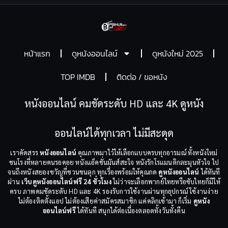
หน้าแรก
ดูหนังออนไลน์
ดูหนังใหม่ 2025
TOP IMDB
ติดต่อ / ขอหนัง
หนังออนไลน์ คมชัดระดับ HD และ 4K ดูหนัง
ออนไลน์ได้ทุกเวลา ไม่มีสะดุด
เราคัดสรร
หนังออนไลน์
คุณภาพมาไว้ให้เลือกแบบครบทุกอารมณ์ ทั้งหนังใหม่
ชนโรงที่หลายคนรอคอย หนังแอ็คชั่นมันส์สะใจ หนังรักโรแมนติกละมุนหัวใจ ไป
จนถึงหนังสยองขวัญที่ชวนขนลุก ทุกเรื่องพร้อมให้คุณกด
ดูหนังออนไลน์
ได้ทันที
ผ่าน
เว็บดูหนังออนไลน์ฟรี 24 ชั่วโมง
ไม่ว่าจะเลือกพากย์ไทยหรือซับไทยก็มีให้
ครบ ภาพคมชัดระดับ HD และ 4K รองรับการใช้งานผ่านทุกอุปกรณ์ ใช้งานง่าย
ไม่ต้องติดตั้งแอป ไม่ต้องเสียค่าสมัครสมาชิก แค่คลิกเข้ามา ก็เริ่ม
ดูหนัง
ออนไลน์ฟรี
ได้ทันที สนุกได้ต่อเนื่องตลอดทั้งวันทั้งคืน