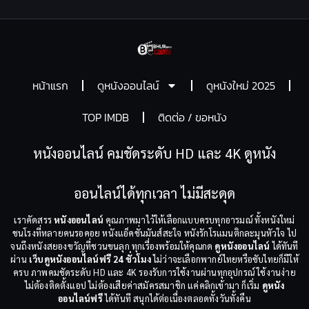
หน้าแรก
ดูหนังออนไลน์
ดูหนังใหม่ 2025
TOP IMDB
ติดต่อ / ขอหนัง
หนังออนไลน์ คมชัดระดับ HD และ 4K ดูหนัง
ออนไลน์ได้ทุกเวลา ไม่มีสะดุด
เราคัดสรร
หนังออนไลน์
คุณภาพมาไว้ให้เลือกแบบครบทุกอารมณ์ ทั้งหนังใหม่
ชนโรงที่หลายคนรอคอย หนังแอ็คชั่นมันส์สะใจ หนังรักโรแมนติกละมุนหัวใจ ไป
จนถึงหนังสยองขวัญที่ชวนขนลุก ทุกเรื่องพร้อมให้คุณกด
ดูหนังออนไลน์
ได้ทันที
ผ่าน
เว็บดูหนังออนไลน์ฟรี 24 ชั่วโมง
ไม่ว่าจะเลือกพากย์ไทยหรือซับไทยก็มีให้
ครบ ภาพคมชัดระดับ HD และ 4K รองรับการใช้งานผ่านทุกอุปกรณ์ ใช้งานง่าย
ไม่ต้องติดตั้งแอป ไม่ต้องเสียค่าสมัครสมาชิก แค่คลิกเข้ามา ก็เริ่ม
ดูหนัง
ออนไลน์ฟรี
ได้ทันที สนุกได้ต่อเนื่องตลอดทั้งวันทั้งคืน