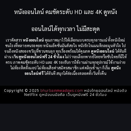
หนังออนไลน์ คมชัดระดับ HD และ 4K ดูหนัง
ออนไลน์ได้ทุกเวลา ไม่มีสะดุด
เราคัดสรร
หนังออนไลน์
คุณภาพมาไว้ให้เลือกแบบครบทุกอารมณ์ ทั้งหนังใหม่
ชนโรงที่หลายคนรอคอย หนังแอ็คชั่นมันส์สะใจ หนังรักโรแมนติกละมุนหัวใจ ไป
จนถึงหนังสยองขวัญที่ชวนขนลุก ทุกเรื่องพร้อมให้คุณกด
ดูหนังออนไลน์
ได้ทันที
ผ่าน
เว็บดูหนังออนไลน์ฟรี 24 ชั่วโมง
ไม่ว่าจะเลือกพากย์ไทยหรือซับไทยก็มีให้
ครบ ภาพคมชัดระดับ HD และ 4K รองรับการใช้งานผ่านทุกอุปกรณ์ ใช้งานง่าย
ไม่ต้องติดตั้งแอป ไม่ต้องเสียค่าสมัครสมาชิก แค่คลิกเข้ามา ก็เริ่ม
ดูหนัง
ออนไลน์ฟรี
ได้ทันที สนุกได้ต่อเนื่องตลอดทั้งวันทั้งคืน
Copyright © 2025
bhurbanmeadows.com
หนังไทยออนไลน์ หนังดัง
Netflix ดูหนังบนมือถือ เว็บดูหนังฟรี 24 ชั่วโมง