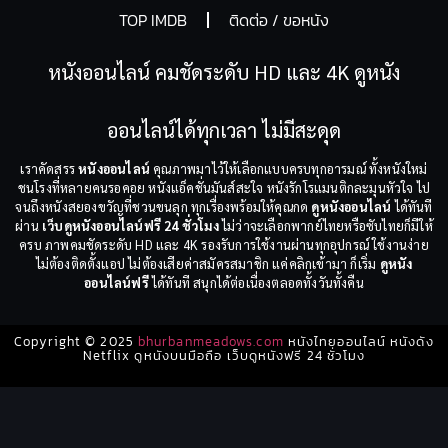
TOP IMDB
ติดต่อ / ขอหนัง
หนังออนไลน์ คมชัดระดับ HD และ 4K ดูหนัง
ออนไลน์ได้ทุกเวลา ไม่มีสะดุด
เราคัดสรร
หนังออนไลน์
คุณภาพมาไว้ให้เลือกแบบครบทุกอารมณ์ ทั้งหนังใหม่
ชนโรงที่หลายคนรอคอย หนังแอ็คชั่นมันส์สะใจ หนังรักโรแมนติกละมุนหัวใจ ไป
จนถึงหนังสยองขวัญที่ชวนขนลุก ทุกเรื่องพร้อมให้คุณกด
ดูหนังออนไลน์
ได้ทันที
ผ่าน
เว็บดูหนังออนไลน์ฟรี 24 ชั่วโมง
ไม่ว่าจะเลือกพากย์ไทยหรือซับไทยก็มีให้
ครบ ภาพคมชัดระดับ HD และ 4K รองรับการใช้งานผ่านทุกอุปกรณ์ ใช้งานง่าย
ไม่ต้องติดตั้งแอป ไม่ต้องเสียค่าสมัครสมาชิก แค่คลิกเข้ามา ก็เริ่ม
ดูหนัง
ออนไลน์ฟรี
ได้ทันที สนุกได้ต่อเนื่องตลอดทั้งวันทั้งคืน
Copyright © 2025
bhurbanmeadows.com
หนังไทยออนไลน์ หนังดัง
Netflix ดูหนังบนมือถือ เว็บดูหนังฟรี 24 ชั่วโมง