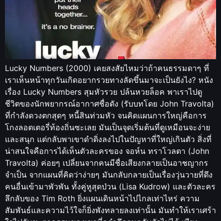
Lucky Numbers (2000) เคยสงสัยไหมว่าถ้าคนธรรมดาๆ ที่
เราเห็นหน้าทุกวันเกิดอยากรวยทางลัดขึ้นมาจะเป็นยังไง? หนัง
เรื่อง Lucky Numbers สุมหัวรวย ปล้นหวยล็อค พาเราไปดู
ชีวิตของนักพยากรณ์อากาศชื่อดัง (รับบทโดย John Travolta)
ที่กำลังดวงตกสุดๆ หนี้สินท่วมหัว จนคิดแผนการใหญ่คือการ
โกงลอตเตอรี่ท้องถิ่นซะเลย มันเป็นจุดเริ่มต้นที่ดูเหมือนจะง่าย
และสนุก แต่กลับพาเขาดำดิ่งลงไปในปัญหาที่ใหญ่เกินตัว สิ่งที่
น่าสนใจคือการได้เห็นตัวละครของ จอห์น ทราโวลตา (John
Travolta) ค่อยๆ เปลี่ยนจากคนมีชื่อเสียงกลายเป็นอาชญากร
จำเป็น จากแผนที่คิดว่าง่ายๆ มันกลับกลายเป็นเรื่องวุ่นวายที่ดึง
คนอื่นเข้ามาพัวพัน ทั้งคู่หูสุดป่วน (Lisa Kudrow) และตัวละคร
ลึกลับของ Tim Roth ยิ่งแผนเดินหน้าไปไกลเท่าไหร่ ความ
สัมพันธ์และความไว้ใจก็ยิ่งพังทลายลงเท่านั้น มันทำให้เราเศร้า