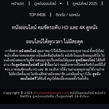
หน้าแรก
ดูหนังออนไลน์
ดูหนังใหม่ 2025
TOP IMDB
ติดต่อ / ขอหนัง
หนังออนไลน์ คมชัดระดับ HD และ 4K ดูหนัง
ออนไลน์ได้ทุกเวลา ไม่มีสะดุด
เราคัดสรร
หนังออนไลน์
คุณภาพมาไว้ให้เลือกแบบครบทุกอารมณ์ ทั้งหนังใหม่
ชนโรงที่หลายคนรอคอย หนังแอ็คชั่นมันส์สะใจ หนังรักโรแมนติกละมุนหัวใจ ไป
จนถึงหนังสยองขวัญที่ชวนขนลุก ทุกเรื่องพร้อมให้คุณกด
ดูหนังออนไลน์
ได้ทันที
ผ่าน
เว็บดูหนังออนไลน์ฟรี 24 ชั่วโมง
ไม่ว่าจะเลือกพากย์ไทยหรือซับไทยก็มีให้
ครบ ภาพคมชัดระดับ HD และ 4K รองรับการใช้งานผ่านทุกอุปกรณ์ ใช้งานง่าย
ไม่ต้องติดตั้งแอป ไม่ต้องเสียค่าสมัครสมาชิก แค่คลิกเข้ามา ก็เริ่ม
ดูหนัง
ออนไลน์ฟรี
ได้ทันที สนุกได้ต่อเนื่องตลอดทั้งวันทั้งคืน
Copyright © 2025
bhurbanmeadows.com
หนังไทยออนไลน์ หนังดัง
Netflix ดูหนังบนมือถือ เว็บดูหนังฟรี 24 ชั่วโมง