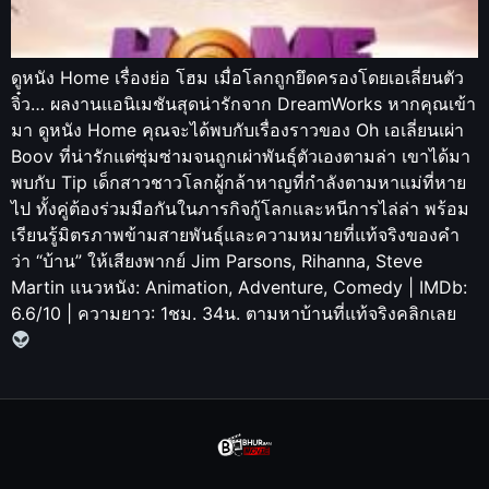
ดูหนัง Home เรื่องย่อ โฮม เมื่อโลกถูกยึดครองโดยเอเลี่ยนตัว
จิ๋ว… ผลงานแอนิเมชันสุดน่ารักจาก DreamWorks หากคุณเข้า
มา ดูหนัง Home คุณจะได้พบกับเรื่องราวของ Oh เอเลี่ยนเผ่า
Boov ที่น่ารักแต่ซุ่มซ่ามจนถูกเผ่าพันธุ์ตัวเองตามล่า เขาได้มา
พบกับ Tip เด็กสาวชาวโลกผู้กล้าหาญที่กำลังตามหาแม่ที่หาย
ไป ทั้งคู่ต้องร่วมมือกันในภารกิจกู้โลกและหนีการไล่ล่า พร้อม
เรียนรู้มิตรภาพข้ามสายพันธุ์และความหมายที่แท้จริงของคำ
ว่า “บ้าน” ให้เสียงพากย์ Jim Parsons, Rihanna, Steve
Martin แนวหนัง: Animation, Adventure, Comedy | IMDb:
6.6/10 | ความยาว: 1ชม. 34น. ตามหาบ้านที่แท้จริงคลิกเลย