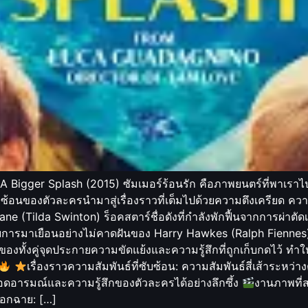
่อ A Bigger Splash (2015) ซัมเมอร์ร้อนรัก คือภาพยนตร์ที่พาเร
นซับซ้อนของตัวละครนำมาสู่เรื่องราวที่เต็มไปด้วยความตึงเครียด 
 Lane (Tilda Swinton) ร็อคสตาร์ชื่อดังที่กำลังพักฟื้นจากการผ่าต
บการมาเยือนอย่างไม่คาดฝันของ Harry Hawkes (Ralph Fiennes
ทั้งคู่จุดประกายความขัดแย้งและความรู้สึกที่ถูกเก็บกดไว้ ทำใ
เรื่องราวความสัมพันธ์ที่ซับซ้อน: ความสัมพันธ์สี่เส้าระห
ดอารมณ์และความรู้สึกของตัวละครได้อย่างลึกซึ้ง
งานภาพที่
่ออกฉาย: […]