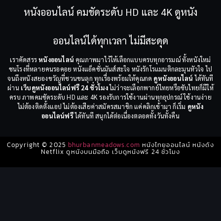
หนังออนไลน์ คมชัดระดับ HD และ 4K ดูหนัง
ออนไลน์ได้ทุกเวลา ไม่มีสะดุด
เราคัดสรร
หนังออนไลน์
คุณภาพมาไว้ให้เลือกแบบครบทุกอารมณ์ ทั้งหนังใหม่
ชนโรงที่หลายคนรอคอย หนังแอ็คชั่นมันส์สะใจ หนังรักโรแมนติกละมุนหัวใจ ไป
จนถึงหนังสยองขวัญที่ชวนขนลุก ทุกเรื่องพร้อมให้คุณกด
ดูหนังออนไลน์
ได้ทันที
ผ่าน
เว็บดูหนังออนไลน์ฟรี 24 ชั่วโมง
ไม่ว่าจะเลือกพากย์ไทยหรือซับไทยก็มีให้
ครบ ภาพคมชัดระดับ HD และ 4K รองรับการใช้งานผ่านทุกอุปกรณ์ ใช้งานง่าย
ไม่ต้องติดตั้งแอป ไม่ต้องเสียค่าสมัครสมาชิก แค่คลิกเข้ามา ก็เริ่ม
ดูหนัง
ออนไลน์ฟรี
ได้ทันที สนุกได้ต่อเนื่องตลอดทั้งวันทั้งคืน
Copyright © 2025
bhurbanmeadows.com
หนังไทยออนไลน์ หนังดัง
Netflix ดูหนังบนมือถือ เว็บดูหนังฟรี 24 ชั่วโมง