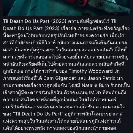
Til Death Do Us Part (2023) ความลับที่ถูกซ่อนไว้ Til
Death Do Us Part (2023) เรื่องย่อ ภาพยนตร์ระทึกขวัญเรื่อง
นี้จะพาผู้ชมไปพบกับบทสรุปอันโหดร้ายของความรัก เมื่อเจ้า
สาวที่กำลังจะเข้าพิธีวิวาห์ กลับวางแผนการแก้แค้นอันแยบยล
ต่อสามีและหญิงชู้ของเขาในวันฉลองมงคลสมรสอันศักดิ์สิทธิ์
ความสุขที่ควรจะอบอวลไปด้วยรอยยิ้มกลับกลายเป็นการเผชิญ
หน้าอันตึงเครียดที่เต็มไปด้วยความแค้นและความลับดำมืดที่
ถูกเปิดเผย ภายใต้การกำกับของ Timothy Woodward Jr.
ภาพยนตร์เรื่องนี้ได้ Cam Gigandet และ Jason Patric มา
ร่วมถ่ายทอดเรื่องราวสุดเข้มข้น โดยมี Natalie Burn รับบทเป็น
เจ้าสาวผู้มีชะตากรรมพลิกผัน ด้วยคะแนน IMDb ที่สะท้อนถึง
ความน่าสนใจของพล็อตที่ถูกนำเสนอในสไตล์ภาพยนตร์
อเมริกันที่เน้นอารมณ์รุนแรงและฉากแอ็คชั่น ความน่าสนใจ
ของ “Til Death Do Us Part” อยู่ที่การพลิกโฉมบรรยากาศ
แห่งความสุขในวันแต่งงานให้กลายเป็นสมรภูมิแห่งการแก้
แค้นได้อย่างทรงพลัง การแสดงของนักแสดงนำถ่ายทอด