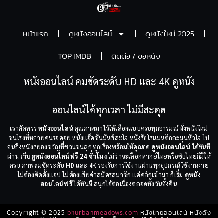
หน้าแรก
ดูหนังออนไลน์
ดูหนังใหม่ 2025
TOP IMDB
ติดต่อ / ขอหนัง
หนังออนไลน์ คมชัดระดับ HD และ 4K ดูหนัง
ออนไลน์ได้ทุกเวลา ไม่มีสะดุด
เราคัดสรร
หนังออนไลน์
คุณภาพมาไว้ให้เลือกแบบครบทุกอารมณ์ ทั้งหนังใหม่
ชนโรงที่หลายคนรอคอย หนังแอ็คชั่นมันส์สะใจ หนังรักโรแมนติกละมุนหัวใจ ไป
จนถึงหนังสยองขวัญที่ชวนขนลุก ทุกเรื่องพร้อมให้คุณกด
ดูหนังออนไลน์
ได้ทันที
ผ่าน
เว็บดูหนังออนไลน์ฟรี 24 ชั่วโมง
ไม่ว่าจะเลือกพากย์ไทยหรือซับไทยก็มีให้
ครบ ภาพคมชัดระดับ HD และ 4K รองรับการใช้งานผ่านทุกอุปกรณ์ ใช้งานง่าย
ไม่ต้องติดตั้งแอป ไม่ต้องเสียค่าสมัครสมาชิก แค่คลิกเข้ามา ก็เริ่ม
ดูหนัง
ออนไลน์ฟรี
ได้ทันที สนุกได้ต่อเนื่องตลอดทั้งวันทั้งคืน
Copyright © 2025
bhurbanmeadows.com
หนังไทยออนไลน์ หนังดัง