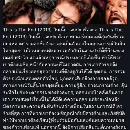
This Is The End (2013) วันเนี๊ย…จบป่ะ เรื่องย่อ This Is The
End (2013) วันเนี๊ย…จบป่ะ คือภาพยนตร์คอมเมดี้สุดปั่นที่รวม
เอาเหล่าดาราตลกชื่อดังมาเล่นเป็นตัวเองในสถานการณ์วันสิ้น
โลกสุดฮา เมื่อเหล่าคนดังมารวมตัวกันในงานปาร์ตี้ที่บ้านของ
เจมส์ ฟรังโก แต่แล้วเหตุการณ์ประหลาดก็เกิดขึ้น ทำให้พวก
เขาต้องเผชิญหน้ากับหายนะที่ไม่คาดฝัน การเอาตัวรอดจึง
กลายเป็นเรื่องตลกสุดวายป่วงที่ต้องดูกันให้ได้ จุดเด่น: การรวม
ตัวของนักแสดงตลกตัวท็อป, มุกตลกเสียดสีวงการฮอลลีวูด,
สถานการณ์วันสิ้นโลกสุดเพี้ยน ความรู้สึก: ฮาจนกรามค้าง, ลุ้น
ระทึกไปกับชะตากรรมของตัวละคร, ตลกแบบบ้าคลั่งเกินคาด
เดา ภาพยนตร์เรื่องนี้ไม่ได้มีดีแค่ความตลก แต่ยังสะท้อนถึง
มิตรภาพและความสัมพันธ์ระหว่างเพื่อนในสถานการณ์ที่เลว
ร้ายที่สุด การที่พวกเขาต้องเผชิญหน้ากับปีศาจร้ายและภัยพิบัติ
ทำให้พวกเขาต้องเรียนรู้ที่จะร่วมมือกันและค้นพบความหมาย
ของคำว่าเพื่อนแท้ นอกจากนี้ ยังมีการเสียดสีประเด็นทางสังคม