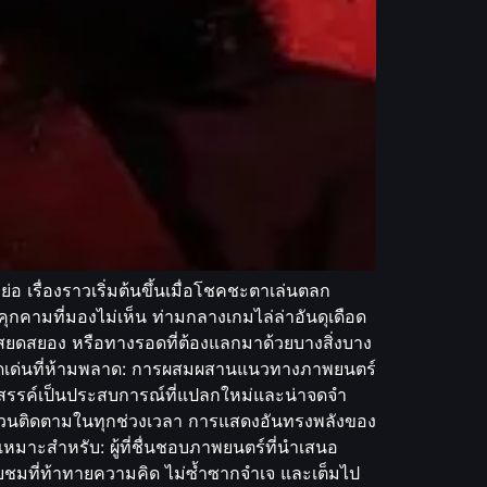
อ เรื่องราวเริ่มต้นขึ้นเมื่อโชคชะตาเล่นตลก
คามที่มองไม่เห็น ท่ามกลางเกมไล่ล่าอันดุเดือด
นน่าสยดสยอง หรือทางรอดที่ต้องแลกมาด้วยบางสิ่งบาง
ัว จุดเด่นที่ห้ามพลาด: การผสมผสานแนวทางภาพยนตร์
างสรรค์เป็นประสบการณ์ที่แปลกใหม่และน่าจดจำ
ะชวนติดตามในทุกช่วงเวลา การแสดงอันทรงพลังของ
 เหมาะสำหรับ: ผู้ที่ชื่นชอบภาพยนตร์ที่นำเสนอ
มที่ท้าทายความคิด ไม่ซ้ำซากจำเจ และเต็มไป