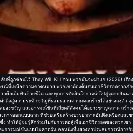
ที่ถูกซ่อนไว้ They Will Kill You พวกมันจะฆ่าแก (2026) เรื่องย่
์ที่เหนือความคาดหมาย พวกเขาต้องดิ้นรนเอาชีวิตรอดจากภัยคุก
ย่างก้าวคือเดิมพันด้วยชีวิต และทุกการตัดสินใจอาจนำไปสู่จุดจบอั
ผู้ชมดำดิ่งสู่ความระทึกขวัญที่ผสมผสานความตลกร้ายได้อย่างลงต
เต้นสยองขวัญ และอารมณ์ขันที่เสียดสีสังคมได้อย่างชาญฉลาด สร้
อ และการออกแบบฉาก ที่ช่วยเสริมสร้างบรรยากาศอันตึงเครียดแล
ึ้ง ทำให้ผู้ชมรู้สึกร่วมไปกับการต่อสู้เพื่อเอาชีวิตรอดของพวกเขา
ละอารมณ์ขันแบบไม่คาดฝัน คอหนังที่แสวงหาประสบการณ์การรับช