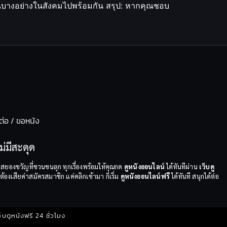
ด็นบางอย่างในสังคมไปพร้อมกัน สรุป: หากคุณชอบ
ต่อ / ขอหนัง
่มีสะดุด
สยองขวัญที่ชวนขนลุก ทุกเรื่องพร้อมให้คุณกด
ดูหนังออนไลน์
ได้ทันทีผ่าน
เว็บดู
้องเสียค่าสมัครสมาชิก แค่คลิกเข้ามา ก็เริ่ม
ดูหนังออนไลน์ฟรี
ได้ทันที สนุกได้ต่อ
บดูหนังฟรี 24 ชั่วโมง