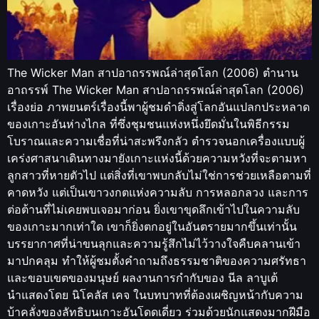
The Wicker Man สาปอาถรรพณ์ล่าสุดโลก (2006) ตำนาน
อาถรรพ์ The Wicker Man สาปอาถรรพณ์ล่าสุดโลก (2006)
เรื่องย่อ ภาพยนตร์เรื่องนี้พาผู้ชมดำดิ่งสู่โลกอันแปลกประหลาด
ของเกาะอันห่างไกล ที่ซึ่งชุมชนแห่งหนึ่งยึดมั่นในพิธีกรรม
โบราณและความเชื่อที่น่าสะพรึงกลัว ตำรวจนอกเครื่องแบบผู้
เคร่งศาสนาเดินทางมายังเกาะแห่งนี้ด้วยความหวังที่จะตามหา
ลูกสาวที่หายตัวไป แต่สิ่งที่เขาพบกลับไม่ใช่การช่วยเหลือตามที่
คาดหวัง แต่เป็นเขาวงกตแห่งความลับ การหลอกลวง และการ
ต่อต้านที่ไม่เคยพบเจอมาก่อน ยิ่งเขาขุดลึกเข้าไปในความลับ
ของเกาะมากเท่าใด เขาก็ยิ่งตกอยู่ในอันตรายมากขึ้นเท่านั้น
บรรยากาศที่น่าขนลุกและความรู้สึกไม่ไว้วางใจคืบคลานเข้า
มาปกคลุม ทำให้ผู้ชมตั้งคำถามถึงธรรมชาติของความศรัทธา
และขอบเขตของมนุษย์ ผลงานการกำกับของ นีล ลาบูเต้
นำแสดงโดย นิโคลัส เคจ ในบทบาทที่ต้องเผชิญหน้ากับความ
บ้าคลั่งของลัทธิบนเกาะอันโดดเดี่ยว ร่วมด้วยนักแสดงมากฝีมือ