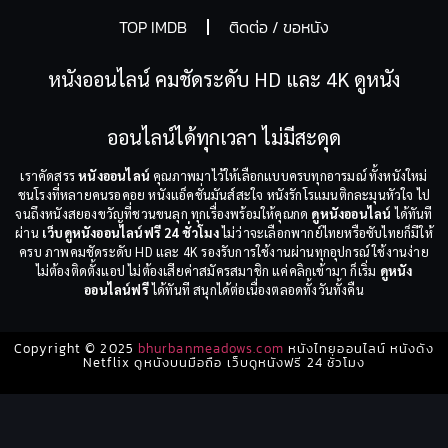
TOP IMDB
ติดต่อ / ขอหนัง
หนังออนไลน์ คมชัดระดับ HD และ 4K ดูหนัง
ออนไลน์ได้ทุกเวลา ไม่มีสะดุด
เราคัดสรร
หนังออนไลน์
คุณภาพมาไว้ให้เลือกแบบครบทุกอารมณ์ ทั้งหนังใหม่
ชนโรงที่หลายคนรอคอย หนังแอ็คชั่นมันส์สะใจ หนังรักโรแมนติกละมุนหัวใจ ไป
จนถึงหนังสยองขวัญที่ชวนขนลุก ทุกเรื่องพร้อมให้คุณกด
ดูหนังออนไลน์
ได้ทันที
ผ่าน
เว็บดูหนังออนไลน์ฟรี 24 ชั่วโมง
ไม่ว่าจะเลือกพากย์ไทยหรือซับไทยก็มีให้
ครบ ภาพคมชัดระดับ HD และ 4K รองรับการใช้งานผ่านทุกอุปกรณ์ ใช้งานง่าย
ไม่ต้องติดตั้งแอป ไม่ต้องเสียค่าสมัครสมาชิก แค่คลิกเข้ามา ก็เริ่ม
ดูหนัง
ออนไลน์ฟรี
ได้ทันที สนุกได้ต่อเนื่องตลอดทั้งวันทั้งคืน
Copyright © 2025
bhurbanmeadows.com
หนังไทยออนไลน์ หนังดัง
Netflix ดูหนังบนมือถือ เว็บดูหนังฟรี 24 ชั่วโมง