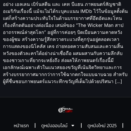
อย่าง เอลเลน เบิร์นสตีน และ เคท บีแฮน ภาพยนตร์สัญชาติ
อเมริกันเรื่องนี้ แม้จะไม่ได้ระบุคะแนน IMDb ไว้ในข้อมูลตั้งต้น
แต่ก็สร้างความประทับใจในด้านบรรยากาศที่อึดอัดและโทน
เรื่องที่กดดันอย่างต่อเนื่อง เสน่ห์ของ “The Wicker Man สาป
อาถรรพณ์ล่าสุดโลก” อยู่ที่การค่อยๆ บิดเบือนความคาดหวัง
ของผู้ชม สร้างความรู้สึกหวาดระแวงที่คุกรุ่นอยู่ตลอดเวลา
การแสดงของนิโคลัส เคจ ถ่ายทอดความสับสนและความสิ้น
หวังของตัวละครได้อย่างน่าเชื่อถือ ผสมผสานกับความลึกลับ
ของชาวเกาะที่ยากจะหยั่งถึง ส่งผลให้ภาพยนตร์เรื่องนี้มี
เอกลักษณ์เฉพาะตัวในแนวสยองขวัญที่เน้นจิตวิทยาและการ
สร้างบรรยากาศมากกว่าการใช้ฉากตกใจแบบฉาบฉวย สำหรับ
ผู้ที่ชื่นชอบภาพยนตร์แนวระทึกขวัญที่เต็มไปด้วยปริศนา […]
หน้าแรก
ดูหนังออนไลน์
ดูหนังใหม่ 2025