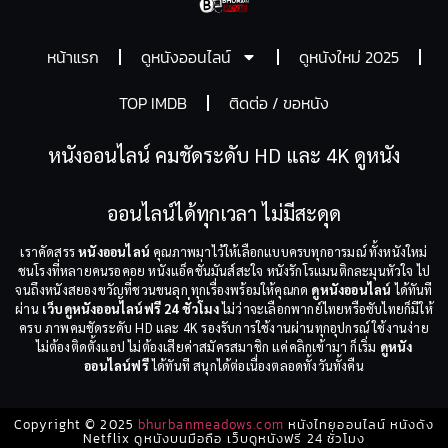
หน้าแรก
ดูหนังออนไลน์
ดูหนังใหม่ 2025
TOP IMDB
ติดต่อ / ขอหนัง
หนังออนไลน์ คมชัดระดับ HD และ 4K ดูหนัง
ออนไลน์ได้ทุกเวลา ไม่มีสะดุด
เราคัดสรร
หนังออนไลน์
คุณภาพมาไว้ให้เลือกแบบครบทุกอารมณ์ ทั้งหนังใหม่
ชนโรงที่หลายคนรอคอย หนังแอ็คชั่นมันส์สะใจ หนังรักโรแมนติกละมุนหัวใจ ไป
จนถึงหนังสยองขวัญที่ชวนขนลุก ทุกเรื่องพร้อมให้คุณกด
ดูหนังออนไลน์
ได้ทันที
ผ่าน
เว็บดูหนังออนไลน์ฟรี 24 ชั่วโมง
ไม่ว่าจะเลือกพากย์ไทยหรือซับไทยก็มีให้
ครบ ภาพคมชัดระดับ HD และ 4K รองรับการใช้งานผ่านทุกอุปกรณ์ ใช้งานง่าย
ไม่ต้องติดตั้งแอป ไม่ต้องเสียค่าสมัครสมาชิก แค่คลิกเข้ามา ก็เริ่ม
ดูหนัง
ออนไลน์ฟรี
ได้ทันที สนุกได้ต่อเนื่องตลอดทั้งวันทั้งคืน
Copyright © 2025
bhurbanmeadows.com
หนังไทยออนไลน์ หนังดัง
Netflix ดูหนังบนมือถือ เว็บดูหนังฟรี 24 ชั่วโมง