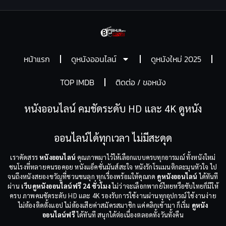
หน้าแรก
ดูหนังออนไลน์
ดูหนังใหม่ 2025
TOP IMDB
ติดต่อ / ขอหนัง
หนังออนไลน์ คมชัดระดับ HD และ 4K ดูหนัง
ออนไลน์ได้ทุกเวลา ไม่มีสะดุด
เราคัดสรร
หนังออนไลน์
คุณภาพมาไว้ให้เลือกแบบครบทุกอารมณ์ ทั้งหนังใหม่
ชนโรงที่หลายคนรอคอย หนังแอ็คชั่นมันส์สะใจ หนังรักโรแมนติกละมุนหัวใจ ไป
จนถึงหนังสยองขวัญที่ชวนขนลุก ทุกเรื่องพร้อมให้คุณกด
ดูหนังออนไลน์
ได้ทันที
ผ่าน
เว็บดูหนังออนไลน์ฟรี 24 ชั่วโมง
ไม่ว่าจะเลือกพากย์ไทยหรือซับไทยก็มีให้
ครบ ภาพคมชัดระดับ HD และ 4K รองรับการใช้งานผ่านทุกอุปกรณ์ ใช้งานง่าย
ไม่ต้องติดตั้งแอป ไม่ต้องเสียค่าสมัครสมาชิก แค่คลิกเข้ามา ก็เริ่ม
ดูหนัง
ออนไลน์ฟรี
ได้ทันที สนุกได้ต่อเนื่องตลอดทั้งวันทั้งคืน