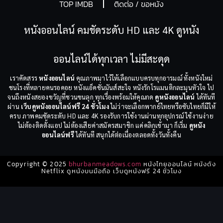
TOP IMDB
ติดต่อ / ขอหนัง
หนังออนไลน์ คมชัดระดับ HD และ 4K ดูหนัง
ออนไลน์ได้ทุกเวลา ไม่มีสะดุด
เราคัดสรร
หนังออนไลน์
คุณภาพมาไว้ให้เลือกแบบครบทุกอารมณ์ ทั้งหนังใหม่
ชนโรงที่หลายคนรอคอย หนังแอ็คชั่นมันส์สะใจ หนังรักโรแมนติกละมุนหัวใจ ไป
จนถึงหนังสยองขวัญที่ชวนขนลุก ทุกเรื่องพร้อมให้คุณกด
ดูหนังออนไลน์
ได้ทันที
ผ่าน
เว็บดูหนังออนไลน์ฟรี 24 ชั่วโมง
ไม่ว่าจะเลือกพากย์ไทยหรือซับไทยก็มีให้
ครบ ภาพคมชัดระดับ HD และ 4K รองรับการใช้งานผ่านทุกอุปกรณ์ ใช้งานง่าย
ไม่ต้องติดตั้งแอป ไม่ต้องเสียค่าสมัครสมาชิก แค่คลิกเข้ามา ก็เริ่ม
ดูหนัง
ออนไลน์ฟรี
ได้ทันที สนุกได้ต่อเนื่องตลอดทั้งวันทั้งคืน
Copyright © 2025
bhurbanmeadows.com
หนังไทยออนไลน์ หนังดัง
Netflix ดูหนังบนมือถือ เว็บดูหนังฟรี 24 ชั่วโมง