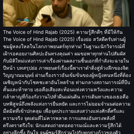
The Voice of Hind Rajab (2025) ความรู้สึกดีๆ ที่มีให้กัน
The Voice of Hind Rajab (2025) เรื่องย่อ สวัสดีครับท่านผู้
ชมผู้หลงใหลในโลกภาพยนตร์ทุกท่าน! ในฐานะนักวิจารณ์ที่
เฝ้ารอคอยงานศิลปะอันทรงคุณค่า ผมขอพาทุกท่านไปสัมผัส
กับมิติใหม่แห่งการเล่าเรื่องผ่านผลงานชิ้นเอกที่กำลังจะฉายใน
ปีหน้า บทสรุปย่อ ภาพยนตร์เรื่องนี้พาเราดำดิ่งสู่ห้วงลึกของจิต
วิญญาณมนุษย์ ผ่านเรื่องราวอันเข้มข้นของผู้หญิงคนหนึ่งที่ต้อง
เผชิญหน้ากับโชคชะตาอันโหดร้าย ท่ามกลางสถานการณ์ที่บีบ
คั้นและท้าทาย เธอคือเสียงสะท้อนแห่งความหวังและความ
กล้าหาญที่ก้องกังวานไปทั่วผืนแผ่นดิน การเดินทางของเธอคือ
บทพิสูจน์ถึงพลังแห่งการยืนหยัด และการไม่ยอมจำนนต่อความ
มืดมิดที่เข้าปกคลุม เพื่อจุดประกายแสงสว่างแห่งศักดิ์ศรีและ
ความจริง จุดเด่นที่ไม่ควรพลาด การแสดงอันทรงพลังที่
ตรึงตราตรึงใจ: นักแสดงถ่ายทอดอารมณ์และความรู้สึกได้
อย่างลึกซึ้ง กินใจ จนผู้ชมรู้สึกร่วมไปกับทุกย่างก้าวของตัว