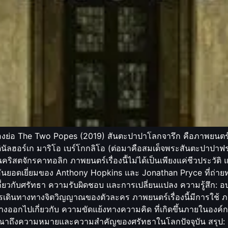
งย่อ The Two Popes (2019) สันตะปาปาโลกจารึก คือภาพยนตร์ที
ดินัลฮอร์เก มาริโอ เบร์โกกลิโอ (ต่อมาคือสมเด็จพระสันตะปาป
คริสตจักรคาทอลิก ภาพยนตร์เรื่องนี้ไม่ได้เป็นเพียงแค่ชีวประวั
ดงอันยอดเยี่ยมของ Anthony Hopkins และ Jonathan Pryce ที่ถ่าย
่ยวกับศรัทธา ความรับผิดชอบ และการเปลี่ยนแปลง ความรู้สึก: อบอุ
ินทางทางจิตวิญญาณของตัวละคร ภาพยนตร์เรื่องนี้มีการใช้ ภาพย
ออกไปเกี่ยวกับ ความขัดแย้งทางความคิด ที่เกิดขึ้นภายในองค์
รณาถึงความหมายและความสำคัญของศรัทธาในโลกปัจจุบัน สรุป: น