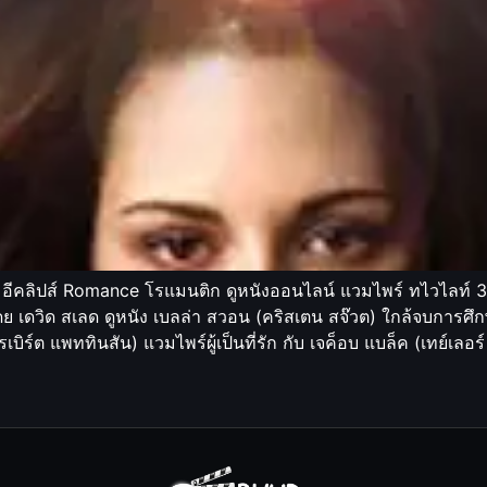
 อีคลิปส์ Romance โรแมนติก ดูหนังออนไลน์ แวมไพร์ ทไวไลท์ 3 
ดย เดวิด สเลด ดูหนัง เบลล่า สวอน (คริสเตน สจ๊วต) ใกล้จบการศึก
เบิร์ต แพททินสัน) แวมไพร์ผู้เป็นที่รัก กับ เจค็อบ แบล็ค (เทย์เลอร์ 