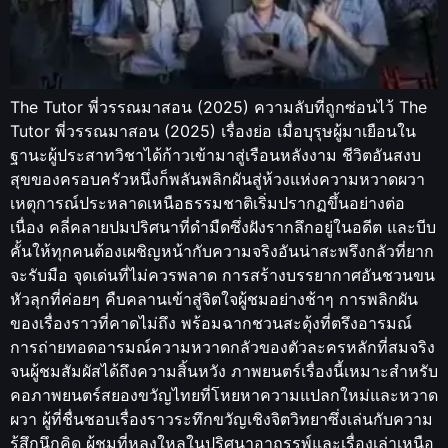
The Tutor พี่วรรณมาสอน (2025) ความลับที่ถูกซ่อนไว้ The
Tutor พี่วรรณมาสอน (2025) เรื่องย่อ เมื่อบุรุษผู้มาเยือนใน
ฐานะผู้ประสาทวิชาได้ก้าวเข้ามาสู่เรือนหลังงาม ชีวิตอันสงบ
สุขของครอบครัวหนึ่งก็พลันพลิกผันสู่ห้วงแห่งความหวาดผวา
เหตุการณ์ประหลาดเหนือธรรมชาติเริ่มปรากฏขึ้นอย่างต่อ
เนื่อง คลี่คลายปมปริศนาที่ดำมืดซึ่งฝังรากลึกอยู่ในอดีต และบีบ
คั้นให้ทุกคนต้องเผชิญหน้ากับความจริงอันน่าสะพรึงกลัวที่ยาก
จะรับมือ จุดเด่นที่ไม่ควรพลาด การสร้างบรรยากาศอันชวนขน
หัวลุกที่ค่อยๆ คืบคลานเข้าสู่จิตใจผู้ชมอย่างช้าๆ การพลิกผัน
ของเรื่องราวที่คาดไม่ถึง พร้อมฉากชวนสะดุ้งที่ตรึงอารมณ์
การถ่ายทอดอารมณ์ความหวาดกลัวของตัวละครหลักที่สมจริง
จนผู้ชมสัมผัสได้ถึงความสิ้นหวัง ภาพยนตร์เรื่องนี้เหมาะสำหรับ
คอภาพยนตร์สยองขวัญไทยที่โหยหาความแปลกใหม่และหวาด
ผวา ผู้ที่ชื่นชอบเรื่องราวระทึกขวัญเชิงจิตวิทยาซึ่งเล่นกับความ
รู้สึกนึกคิด ผู้ชมที่หลงใหลในปริศนาอาถรรพ์และเรื่องเล่าเหนือ