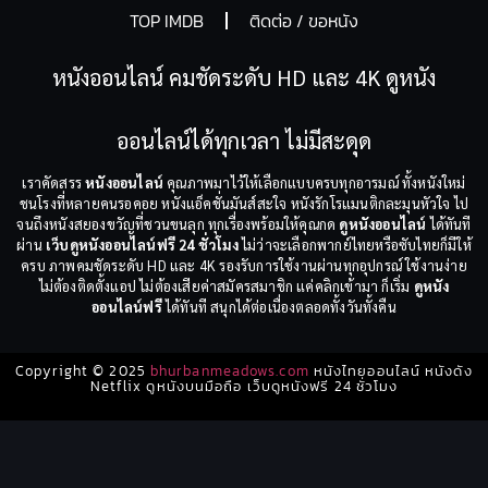
TOP IMDB
ติดต่อ / ขอหนัง
หนังออนไลน์ คมชัดระดับ HD และ 4K ดูหนัง
ออนไลน์ได้ทุกเวลา ไม่มีสะดุด
เราคัดสรร
หนังออนไลน์
คุณภาพมาไว้ให้เลือกแบบครบทุกอารมณ์ ทั้งหนังใหม่
ชนโรงที่หลายคนรอคอย หนังแอ็คชั่นมันส์สะใจ หนังรักโรแมนติกละมุนหัวใจ ไป
จนถึงหนังสยองขวัญที่ชวนขนลุก ทุกเรื่องพร้อมให้คุณกด
ดูหนังออนไลน์
ได้ทันที
ผ่าน
เว็บดูหนังออนไลน์ฟรี 24 ชั่วโมง
ไม่ว่าจะเลือกพากย์ไทยหรือซับไทยก็มีให้
ครบ ภาพคมชัดระดับ HD และ 4K รองรับการใช้งานผ่านทุกอุปกรณ์ ใช้งานง่าย
ไม่ต้องติดตั้งแอป ไม่ต้องเสียค่าสมัครสมาชิก แค่คลิกเข้ามา ก็เริ่ม
ดูหนัง
ออนไลน์ฟรี
ได้ทันที สนุกได้ต่อเนื่องตลอดทั้งวันทั้งคืน
Copyright © 2025
bhurbanmeadows.com
หนังไทยออนไลน์ หนังดัง
Netflix ดูหนังบนมือถือ เว็บดูหนังฟรี 24 ชั่วโมง