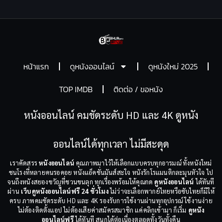
หน้าแรก
ดูหนังออนไลน์
ดูหนังใหม่ 2025
TOP IMDB
ติดต่อ / ขอหนัง
หนังออนไลน์ คมชัดระดับ HD และ 4K ดูหนัง
ออนไลน์ได้ทุกเวลา ไม่มีสะดุด
เราคัดสรร
หนังออนไลน์
คุณภาพมาไว้ให้เลือกแบบครบทุกอารมณ์ ทั้งหนังใหม่
ชนโรงที่หลายคนรอคอย หนังแอ็คชั่นมันส์สะใจ หนังรักโรแมนติกละมุนหัวใจ ไป
จนถึงหนังสยองขวัญที่ชวนขนลุก ทุกเรื่องพร้อมให้คุณกด
ดูหนังออนไลน์
ได้ทันที
ผ่าน
เว็บดูหนังออนไลน์ฟรี 24 ชั่วโมง
ไม่ว่าจะเลือกพากย์ไทยหรือซับไทยก็มีให้
ครบ ภาพคมชัดระดับ HD และ 4K รองรับการใช้งานผ่านทุกอุปกรณ์ ใช้งานง่าย
ไม่ต้องติดตั้งแอป ไม่ต้องเสียค่าสมัครสมาชิก แค่คลิกเข้ามา ก็เริ่ม
ดูหนัง
ออนไลน์ฟรี
ได้ทันที สนุกได้ต่อเนื่องตลอดทั้งวันทั้งคืน