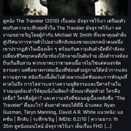
ดูหนัง The Traveler (2010) เรื่องย่อ มัจจุราชไร้เงา เตรียมตัว
พบกับความระทึกสุดขั้วใน The Traveler มัจจุราชไร้เงา ผล
งานเขย่าขวัญโดยผู้กำกับ Michael W. Smith ที่จะพาคุณดำดิ่ง
สู่ปริศนาการหายตัวไปอย่างลึกลับของชายแปลกหน้าคนหนึ่ง
เขาปรากฏตัวในเมืองเล็ก ๆ พร้อมกับความลับดำมืดที่กำลังจะ
เปลี่ยนชีวิตทุกคนที่เกี่ยวข้องให้กลายเป็นฝันร้าย เมื่อตำรวจท้อง
ถิ่นเริ่มสืบสวน พวกเขาพบว่าชายคนนี้อาจไม่ใช่แค่คนจรจัด
ธรรมดา แต่คือฆาตกรต่อเนื่องที่ซ่อนตัวอยู่ภายใต้หน้ากากแห่ง
ความสุภาพ หนังเรื่องนี้เต็มไปด้วยฉากแอ็คชั่นและการหักมุมที่
คาดไม่ถึง การไล่ล่าระหว่างความยุติธรรมและปีศาจร้ายใน
ร่างมนุษย์จะทำให้คุณนั่งไม่ติดเก้าอี้จนนาทีสุดท้าย! ใครคือ
เหยื่อ? ใครคือผู้ล่า? และความจริงที่ซ่อนอยู่เบื้องหลังชื่อ “The
Traveler” คืออะไร? ค้นหาคำตอบได้ที่นี่ นำแสดง: Ryan
Guzman, Taryn Manning, David A.R. White แนวหนัง: แอ
คชั่น | ลึกลับ | ระทึกขวัญ | IMDb: 6.2/10 | ความยาว: 1h
35m ดูหนังออนไลน์ มัจจุราชไร้เงา เต็มเรื่อง FHD […]