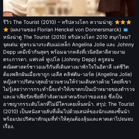
รีวิว The Tourist (2010) – ทริปลวงโลก ความน่าดู:
(ผลงานของ Florian Henckel von Donnersmarck)
หนังน่าดู The Tourist (2010) ทริปลวงโลก 2010 สนุกไหม?
จุดเด่น: คู่พระนางระดับแม่เหล็ก Angelina Jolie และ Johnny
Depp เคมีเข้ากันสุดๆ พร้อมฉากหลังที่เวนิสอิตาลีสวยงาม
ตระการตา. แฟรงค์ ทูเปโล (Johnny Depp) ครูสอน
คณิตศาสตร์ชาวอเมริกันที่เดินทางมาพักใจในอิตาลี แต่ชีวิต
ต้องพลิกผันเมื่อเขาถูก เอลีส คลิฟตัน-วอร์ด (Angelina Jolie)
หญิงสาวปริศนาสุดเย้ายวนชวนให้ร่วมเดินทางด้วย โดยที่เขา
ไม่รู้เลยว่าการกระทำนี้จะทำให้เขาตกเป็นเป้าหมายของตำรวจ
และมาเฟียรัสเซียที่กำลังตามล่าคนรักเก่าของเธอ ซึ่งเป็น
อาชญากรระดับโลกที่ไม่มีใครเคยเห็นหน้า. สรุป: The Tourist
(2010) เป็นหนังสายลับที่เต็มไปด้วยเสน่ห์ของนักแสดงชั้นนำ
พร้อมปมปริศนาหักมุมที่ทำให้คุณต้องลุ้นและคาดเดาไปจนจบ
เรื่อง.