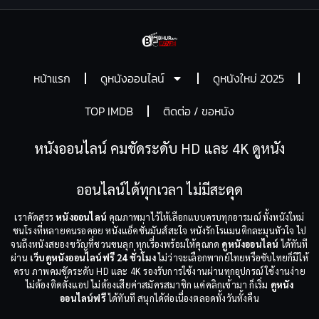
หน้าแรก
ดูหนังออนไลน์
ดูหนังใหม่ 2025
TOP IMDB
ติดต่อ / ขอหนัง
หนังออนไลน์ คมชัดระดับ HD และ 4K ดูหนัง
ออนไลน์ได้ทุกเวลา ไม่มีสะดุด
เราคัดสรร
หนังออนไลน์
คุณภาพมาไว้ให้เลือกแบบครบทุกอารมณ์ ทั้งหนังใหม่
ชนโรงที่หลายคนรอคอย หนังแอ็คชั่นมันส์สะใจ หนังรักโรแมนติกละมุนหัวใจ ไป
จนถึงหนังสยองขวัญที่ชวนขนลุก ทุกเรื่องพร้อมให้คุณกด
ดูหนังออนไลน์
ได้ทันที
ผ่าน
เว็บดูหนังออนไลน์ฟรี 24 ชั่วโมง
ไม่ว่าจะเลือกพากย์ไทยหรือซับไทยก็มีให้
ครบ ภาพคมชัดระดับ HD และ 4K รองรับการใช้งานผ่านทุกอุปกรณ์ ใช้งานง่าย
ไม่ต้องติดตั้งแอป ไม่ต้องเสียค่าสมัครสมาชิก แค่คลิกเข้ามา ก็เริ่ม
ดูหนัง
ออนไลน์ฟรี
ได้ทันที สนุกได้ต่อเนื่องตลอดทั้งวันทั้งคืน